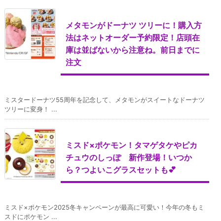
メタモンがドーナツ ツリーに！購入方
法はネットオーダー予約限定！店頭在
庫は並ばないから注意ね。前日までに
注文
ミスタードーナツ55周年を記念して、メタモンがスイートなドーナツ
ツリーに変身！ ...
ミスド×ポケモン！タマゲタケやピカ
チュウのしっぽ 新作登場！いつか
ら？つよいこグラスセットも💕
ミスド×ポケモン2025冬キャンペーンが最高に可愛い！今年の冬もミ
スドにポケモン ...