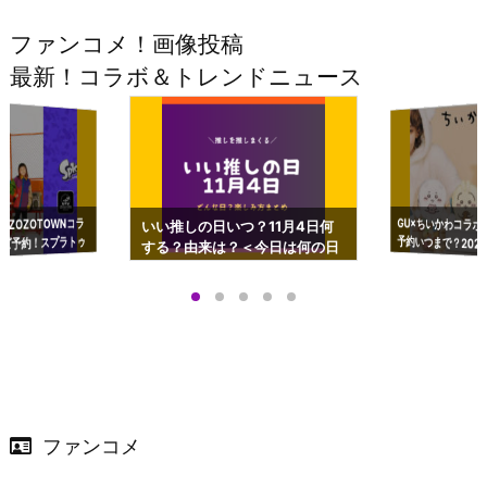
ファンコメ！画像投稿
最新！コラボ＆トレンドニュース
GU×ちいかわコラボ
予約いつまで？2023
ーチやショルダーが可
×ZOZOTOWNコラ
いい推しの日いつ？11月4日何
ズ予約！スプラトゥ
する？由来は？＜今日は何の日
プアップも渋谷Hz
＞
店舗＆オンラインス
）で開催
ファンコメ