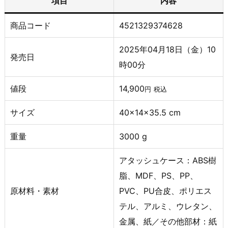
項目
内容
商品コード
4521329374628
2025年04月18日（金）10
発売日
時00分
値段
14,900
円
税込
サイズ
40×14×35.5 cm
重量
3000 g
アタッシュケース：ABS樹
脂、MDF、PS、PP、
原材料・素材
PVC、PU合皮、ポリエス
テル、アルミ、ウレタン、
金属、紙／その他部材：紙