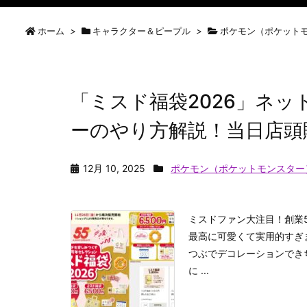
ホーム
>
キャラクター＆ピープル
>
ポケモン（ポケット
「ミスド福袋2026」ネッ
ーのやり方解説！当日店頭
12月 10, 2025
ポケモン（ポケットモンスター
ミスドファン大注目！創業5
最高に可愛くて実用的すぎ
つぶでデコレーションでき
に ...