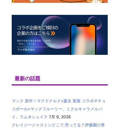
最新の話題
マック 新作！マクドナルド×森永 製菓 コラボ🎉チョ
コボール×マックフルーリー、ミクルキャラメルパ
イ、ラムネシェイク
7月 9, 2026
クレイジージャスミンどこで 売ってる？伊藤園の香