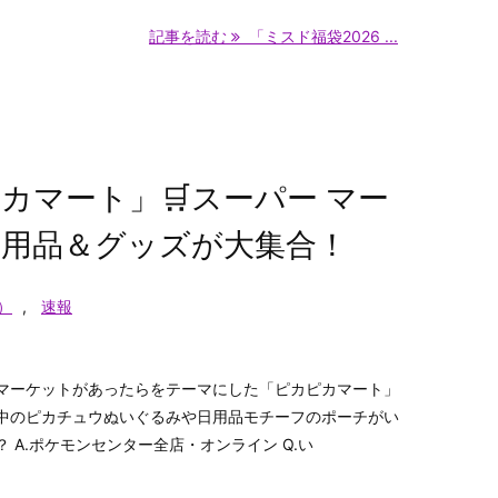
記事を読む
「ミスド福袋2026 ...
カマート」🛒スーパー マー
用品＆グッズが大集合！
）
,
速報
マーケットがあったらをテーマにした「ピカピカマート」
中のピカチュウぬいぐるみや日用品モチーフのポーチがい
？ A.ポケモンセンター全店・オンライン Q.い