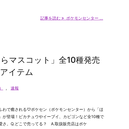
記事を読む
ポケモンセンター ...
らマスコット」全10種発売
しアイテム
）
,
速報
ふわで癒される♡ポケセン（ポケモンセンター）から「ほ
」が登場！ピカチュウやイーブイ、カビゴンなど全10種で
さ。Q.どこで売ってる？ A.取扱販売店はポケ