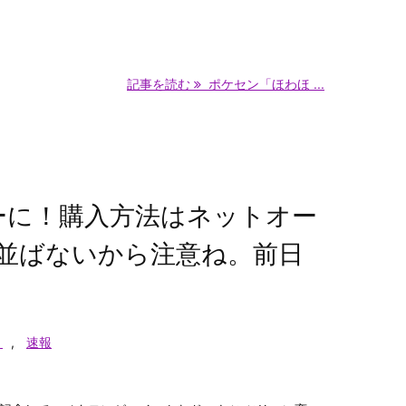
記事を読む
ポケセン「ほわほ ...
ーに！購入方法はネットオー
並ばないから注意ね。前日
）
,
速報