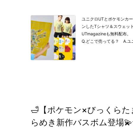
ユニクロUTとポケモンカ
ンしたTシャツ＆スウェッ
UTmagazineも無料配布。
Q.どこで売ってる？ A.ユ
🛁【ポケモン×びっくらた
らめき新作バスボム登場💫