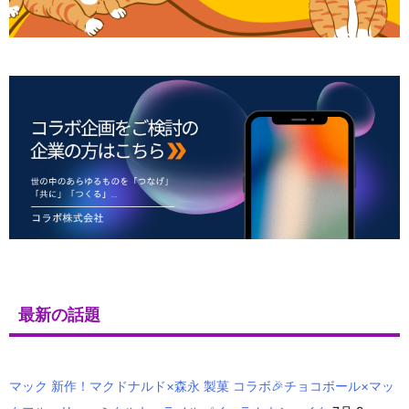
最新の話題
マック 新作！マクドナルド×森永 製菓 コラボ🎉チョコボール×マッ