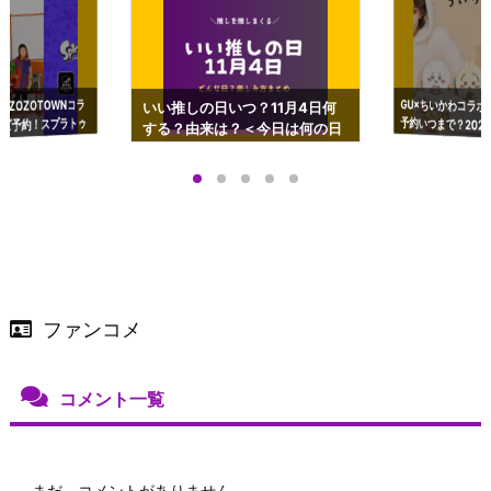
GU×ちいかわコラボ
予約いつまで？2023
ーチやショルダーが可
×ZOZOTOWNコラ
いい推しの日いつ？11月4日何
ズ予約！スプラトゥ
する？由来は？＜今日は何の日
プアップも渋谷Hz
＞
店舗＆オンラインス
）で開催
ファンコメ
コメント一覧
まだ、コメントがありません