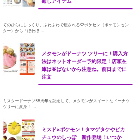
癒しアイテム
てのひらにしっくり、ふわふわで癒される♡ポケセン（ポケモンセン
ター）から「ほわほ ...
メタモンがドーナツ ツリーに！購入方
法はネットオーダー予約限定！店頭在
庫は並ばないから注意ね。前日までに
注文
ミスタードーナツ55周年を記念して、メタモンがスイートなドーナツ
ツリーに変身！ ...
ミスド×ポケモン！タマゲタケやピカ
チュウのしっぽ 新作登場！いつか