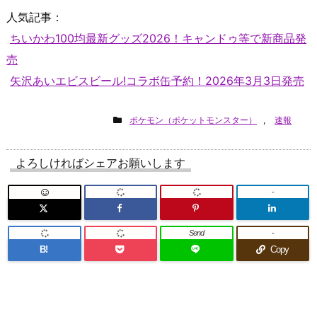
人気記事：
ちいかわ100均最新グッズ2026！キャンドゥ等で新商品発
売
矢沢あいエビスビール!コラボ缶予約！2026年3月3日発売
ポケモン（ポケットモンスター）
,
速報
よろしければシェアお願いします
-
Send
-
B!
Copy