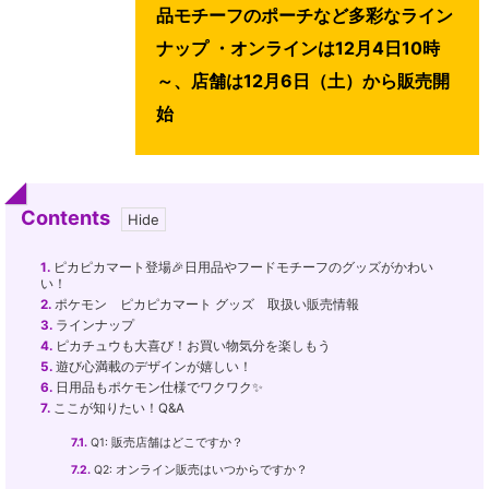
品モチーフのポーチなど多彩なライン
ナップ ・オンラインは12月4日10時
～、店舗は12月6日（土）から販売開
始
Contents
1.
ピカピカマート登場🎉日用品やフードモチーフのグッズがかわい
い！
2.
ポケモン ピカピカマート グッズ 取扱い販売情報
3.
ラインナップ
4.
ピカチュウも大喜び！お買い物気分を楽しもう
5.
遊び心満載のデザインが嬉しい！
6.
日用品もポケモン仕様でワクワク✨
7.
ここが知りたい！Q&A
7.1.
Q1: 販売店舗はどこですか？
7.2.
Q2: オンライン販売はいつからですか？