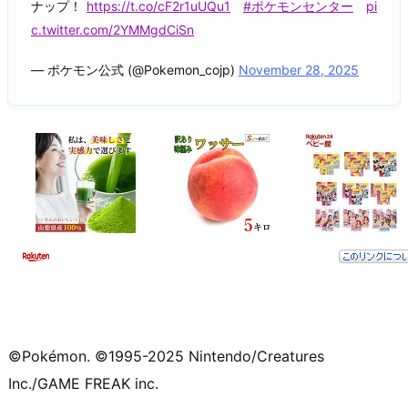
ナップ！
https://t.co/cF2r1uUQu1
#ポケモンセンター
pi
c.twitter.com/2YMMgdCiSn
— ポケモン公式 (@Pokemon_cojp)
November 28, 2025
©Pokémon. ©1995-2025 Nintendo/Creatures
Inc./GAME FREAK inc.