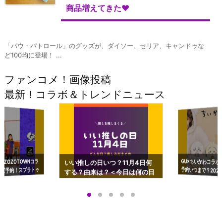
商品増えてきた♥
「パウ・パトロール」のグッズが、ダイソー、セリア、キャンドゥな
ど100均に登場！ ...
ファンコメ！画像投稿
最新！コラボ＆トレンドニュース
GU×ちいかわコラボ
予約いつまで？2023
ーチやショルダーが可
×ZOZOTOWNコラ
いい推しの日いつ？11月4日何
ズ予約！スプラトゥ
する？由来は？＜今日は何の日
プアップも渋谷Hz
＞
店舗＆オンラインス
）で開催