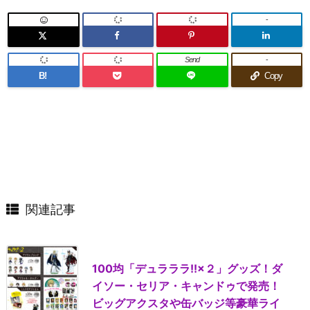
-
Send
-
B!
Copy
関連記事
100均「デュラララ!!×２」グッズ！ダ
イソー・セリア・キャンドゥで発売！
ビッグアクスタや缶バッジ等豪華ライ