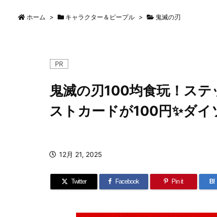
ホーム
>
キャラクター＆ピープル
>
鬼滅の刃
鬼滅の刃100均食玩！ス
ストカードが100円✨ダ
12月 21, 2025
Twitter
Facebook
Pin it
B!