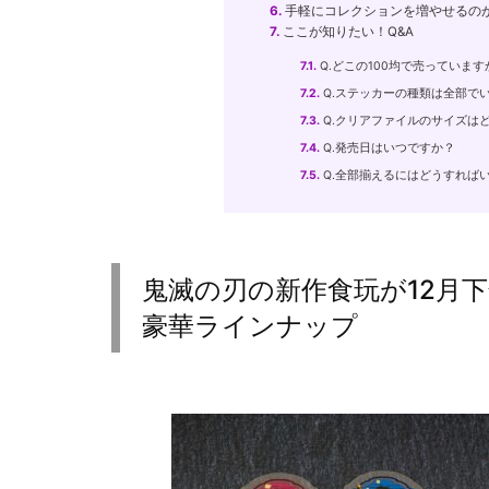
6.
手軽にコレクションを増やせるのが魅
7.
ここが知りたい！Q&A
7.1.
Q.どこの100均で売っています
7.2.
Q.ステッカーの種類は全部で
7.3.
Q.クリアファイルのサイズは
7.4.
Q.発売日はいつですか？
7.5.
Q.全部揃えるにはどうすれば
鬼滅の刃の新作食玩が12月下
豪華ラインナップ