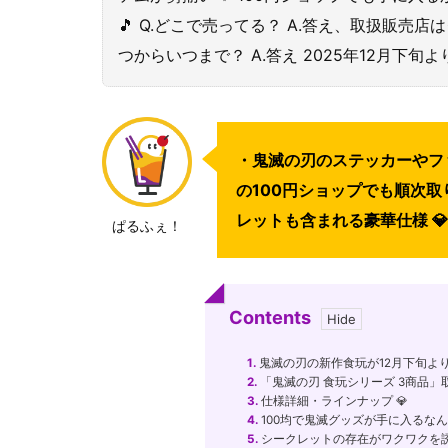
🎵 Q.どこで売ってる？ A.答え、取扱販売店
つからいつまで？ A.答え 2025年12月下旬
・鬼滅の刃のステッカーやファ
の100円ショップでも順次取
レットも含まれる豪華仕様 💎
ぱるふぇ！
Contents
1.
鬼滅の刃の新作食玩が12月下旬より
2.
「鬼滅の刃 食玩シリーズ 3商品」取
3.
仕様詳細・ラインナップ 💎
4.
100均で鬼滅グッズが手に入るなんて
5.
シークレットの存在がワクワクを誘う