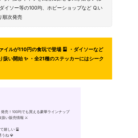
はダイソー等の100均、ホビーショップなど Q.い
より順次発売
イルが110円の食玩で登場 🎴 ・ダイソーなど
り扱い開始 ✨ ・全21種のステッカーにはシーク
発売！100均でも買える豪華ラインナップ
扱い販売情報 ⚔️
嬉しい 🎴
ね 💎