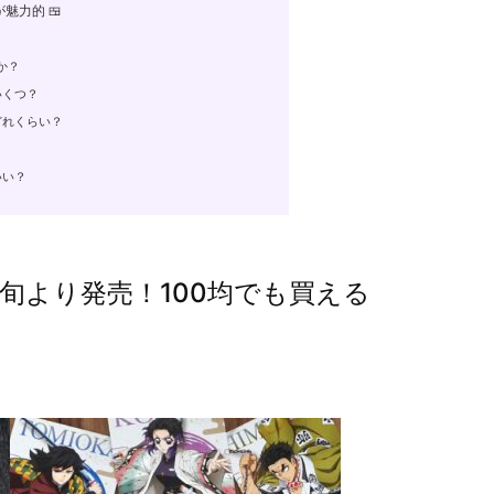
力的 🍱
か？
いくつ？
どれくらい？
いい？
旬より発売！100均でも買える