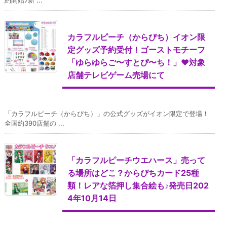
カラフルピーチ（からぴち）イオン限
定グッズ予約受付！ゴーストモチーフ
「ゆらゆらご〜すとぴ〜ち！」♥対象
店舗テレビゲーム売場にて
「カラフルピーチ（からぴち）」の公式グッズがイオン限定で登場！
全国約390店舗の ...
「カラフルピーチウエハース」売って
る場所はどこ？からぴちカード25種
類！レアな箔押し集合絵も♪発売日202
4年10月14日