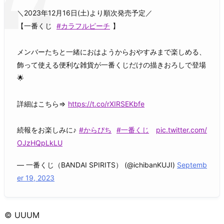
＼2023年12月16日(土)より順次発売予定／
【一番くじ
#カラフルピーチ
】
メンバーたちと一緒におはようからおやすみまで楽しめる、
飾って使える便利な雑貨が一番くじだけの描きおろしで登場
🌟
詳細はこちら⇒
https://t.co/rXIRSEKbfe
続報をお楽しみに♪
#からぴち
#一番くじ
pic.twitter.com/
OJzHQpLkLU
— 一番くじ（BANDAI SPIRITS） (@ichibanKUJI)
Septemb
er 19, 2023
© UUUM