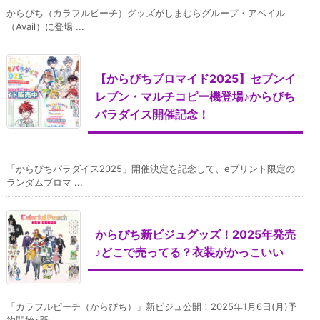
からぴち（カラフルピーチ）グッズがしまむらグループ・アベイル
（Avail）に登場 ...
【からぴちブロマイド2025】セブンイ
レブン・マルチコピー機登場♪からぴち
パラダイス開催記念！
「からぴちパラダイス2025」開催決定を記念して、eプリント限定の
ランダムブロマ ...
からぴち新ビジュグッズ！2025年発売
♪どこで売ってる？衣装がかっこいい
「カラフルピーチ（からぴち）」新ビジュ公開！2025年1月6日(月)予
約開始♪新 ...