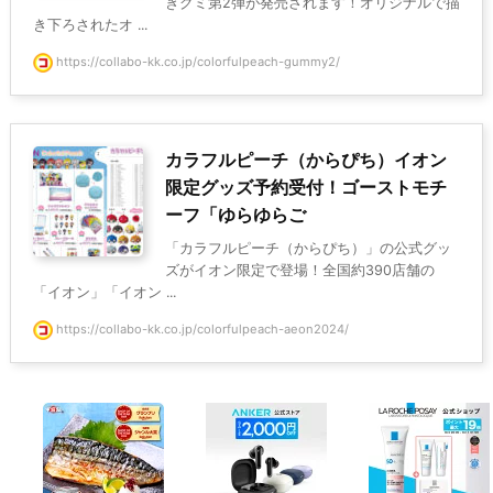
きグミ第2弾が発売されます！オリジナルで描
き下ろされたオ ...
https://collabo-kk.co.jp/colorfulpeach-gummy2/
カラフルピーチ（からぴち）イオン
限定グッズ予約受付！ゴーストモチ
ーフ「ゆらゆらご
「カラフルピーチ（からぴち）」の公式グッ
ズがイオン限定で登場！全国約390店舗の
「イオン」「イオン ...
https://collabo-kk.co.jp/colorfulpeach-aeon2024/