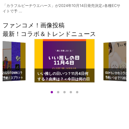
「カラフルピーチウエハース」が2024年10月14日発売決定♪各種ECサ
イトで予 ...
ファンコメ！画像投稿
最新！コラボ＆トレンドニュース
GU×ちいかわコラボ
予約いつまで？2023
ーチやショルダーが可
×ZOZOTOWNコラ
いい推しの日いつ？11月4日何
ズ予約！スプラトゥ
する？由来は？＜今日は何の日
プアップも渋谷Hz
＞
店舗＆オンラインス
）で開催