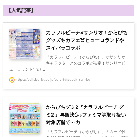
【人気記事】
カラフルピーチ×サンリオ！からぴち
グッズやカフェ🍑ピューロランドや
スイパラコラボ
「カラフルピーチ（からぴち）」がサンリオ
キャラクターとのコラボが決定！サンリオピ
ューロランドでの ...
https://collabo-kk.co.jp/colorfulpeach-sanrio/
からぴちグミ2『カラフルピーチ グ
ミ2 』再販決定♪ファミマ等取り扱い
対象店舗で～カ
「カラフルピーチ（からぴち）」のカード付