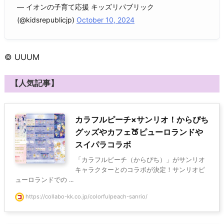
— イオンの子育て応援 キッズリパブリック
(@kidsrepublicjp)
October 10, 2024
© UUUM
【人気記事】
カラフルピーチ×サンリオ！からぴち
グッズやカフェ🍑ピューロランドや
スイパラコラボ
「カラフルピーチ（からぴち）」がサンリオ
キャラクターとのコラボが決定！サンリオピ
ューロランドでの ...
https://collabo-kk.co.jp/colorfulpeach-sanrio/