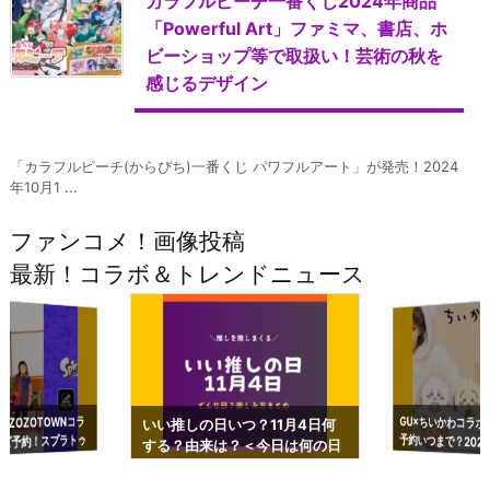
カラフルピーチ一番くじ2024年商品
「Powerful Art」ファミマ、書店、ホ
ビーショップ等で取扱い！芸術の秋を
感じるデザイン
「カラフルピーチ(からぴち)一番くじ パワフルアート」が発売！2024
年10月1 ...
ファンコメ！画像投稿
最新！コラボ＆トレンドニュース
GU×ちいかわコラボ
予約いつまで？2023
ーチやショルダーが可
×ZOZOTOWNコラ
いい推しの日いつ？11月4日何
ズ予約！スプラトゥ
する？由来は？＜今日は何の日
プアップも渋谷Hz
＞
店舗＆オンラインス
）で開催