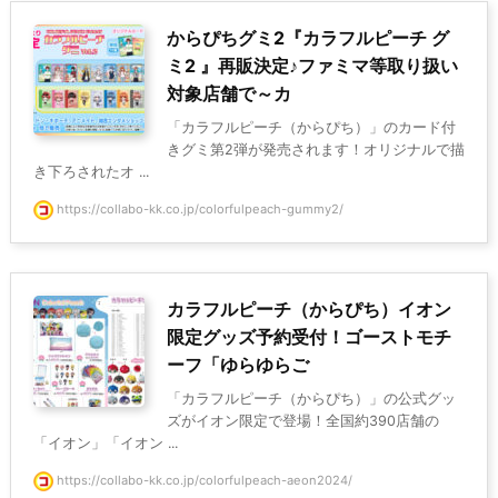
からぴちグミ2『カラフルピーチ グ
ミ2 』再販決定♪ファミマ等取り扱い
対象店舗で～カ
「カラフルピーチ（からぴち）」のカード付
きグミ第2弾が発売されます！オリジナルで描
き下ろされたオ ...
https://collabo-kk.co.jp/colorfulpeach-gummy2/
カラフルピーチ（からぴち）イオン
限定グッズ予約受付！ゴーストモチ
ーフ「ゆらゆらご
「カラフルピーチ（からぴち）」の公式グッ
ズがイオン限定で登場！全国約390店舗の
「イオン」「イオン ...
https://collabo-kk.co.jp/colorfulpeach-aeon2024/