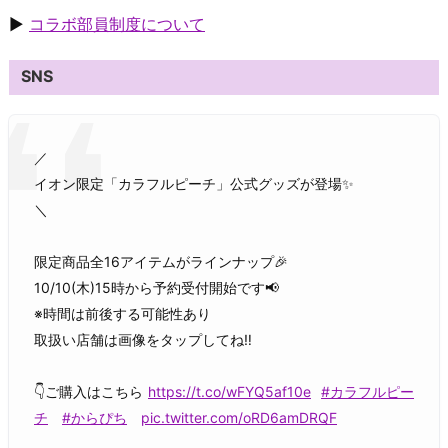
▶
コラボ部員制度について
SNS
／
イオン限定「カラフルピーチ」公式グッズが登場✨
＼
限定商品全16アイテムがラインナップ🎉
10/10(木)15時から予約受付開始です📢
※時間は前後する可能性あり
取扱い店舗は画像をタップしてね‼️
👇ご購入はこちら
https://t.co/wFYQ5af10e
#カラフルピー
チ
#からぴち
pic.twitter.com/oRD6amDRQF