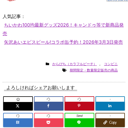
人気記事：
ちいかわ100均最新グッズ2026！キャンドゥ等で新商品発
売
矢沢あいエビスビール!コラボ缶予約！2026年3月3日発売
からぴち（カラフルピーチ）
,
コンビニ
期間限定・数量限定販売の商品
よろしければシェアお願いします
-
Send
-
B!
Copy