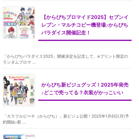
【からぴちブロマイド2025】セブンイ
レブン・マルチコピー機登場♪からぴち
パラダイス開催記念！
「からぴちパラダイス2025」開催決定を記念して、eプリント限定の
ランダムブロマ ...
からぴち新ビジュグッズ！2025年発売
♪どこで売ってる？衣装がかっこいい
「カラフルピーチ（からぴち）」新ビジュ公開！2025年1月6日(月)予
約開始♪新 ...