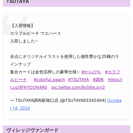
TSUTAYA
【入荷情報】
カラフルピーチ ウエハース
入荷しました✨
全点にオリジナルイラストを使用した個性豊かな25種のラ
インナップ
集合カードは金色箔押しの豪華仕様✨
#からぴち
#カラフ
ルピーチ
#colorful_peach
#TSUTAYA
#調布
https://
t.co/XFKYOON4R0
pic.twitter.com/9o56lxJcy2
— TSUTAYA調布駅南口店 (@TSUTAYA93345494)
Octobe
r 14, 2024
ヴィレッジヴァンガード