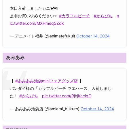
本日入荷しましたカニ🦀📢
是非お買い求めください✨
#カラフルピーチ
#からぴち
p
ic.twitter.com/MXHmeq5Zdk
— アニメイト福井 (@animatefukui)
October 14, 2024
あみあみ
【
#あみあみ池袋miniフェアグッズ店
】
バンダイ様の「カラフルピーチ ウエハース」入荷しまし
た！
#からぴち
pic.twitter.com/RjhjKcciqG
— あみあみ池袋店 (@amiami_bukuro)
October 14, 2024