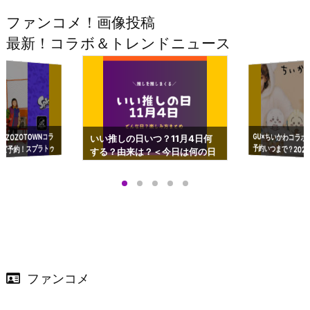
ファンコメ！画像投稿
最新！コラボ＆トレンドニュース
GU×ちいかわコラボ
予約いつまで？2023
ーチやショルダーが可
×ZOZOTOWNコラ
いい推しの日いつ？11月4日何
ズ予約！スプラトゥ
する？由来は？＜今日は何の日
プアップも渋谷Hz
＞
店舗＆オンラインス
）で開催
ファンコメ