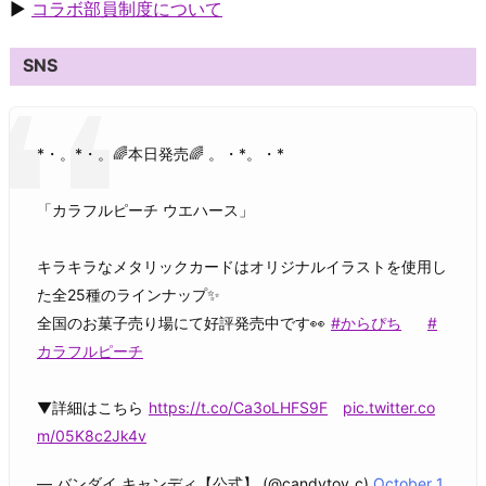
▶
コラボ部員制度について
SNS
*・。*・。🌈本日発売🌈 。・*。・*
「カラフルピーチ ウエハース」
キラキラなメタリックカードはオリジナルイラストを使用し
た全25種のラインナップ✨
全国のお菓子売り場にて好評発売中です👀
#からぴち
#
カラフルピーチ
▼詳細はこちら
https://t.co/Ca3oLHFS9F
pic.twitter.co
m/05K8c2Jk4v
— バンダイ キャンディ【公式】 (@candytoy_c)
October 1