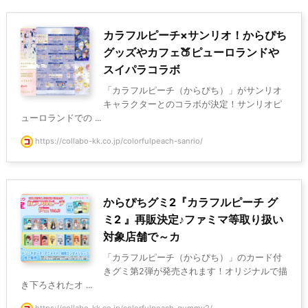
カラフルピーチ×サンリオ！からぴち
グッズやカフェ🍑ピューロランドや
スイパラコラボ
「カラフルピーチ（からぴち）」がサンリオ
キャラクターとのコラボが決定！サンリオピ
ューロランドでの ...
https://collabo-kk.co.jp/colorfulpeach-sanrio/
からぴちグミ2『カラフルピーチ グ
ミ2 』再販決定♪ファミマ等取り扱い
対象店舗で～カ
「カラフルピーチ（からぴち）」のカード付
きグミ第2弾が発売されます！オリジナルで描
き下ろされたオ ...