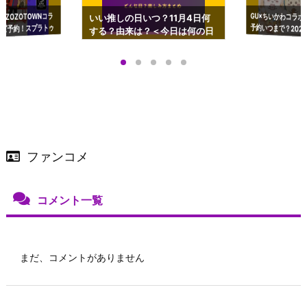
GU×ちいかわコラボ
予約いつまで？2023
ーチやショルダーが可
×ZOZOTOWNコラ
いい推しの日いつ？11月4日何
ズ予約！スプラトゥ
する？由来は？＜今日は何の日
プアップも渋谷Hz
＞
店舗＆オンラインス
）で開催
ファンコメ
コメント一覧
まだ、コメントがありません