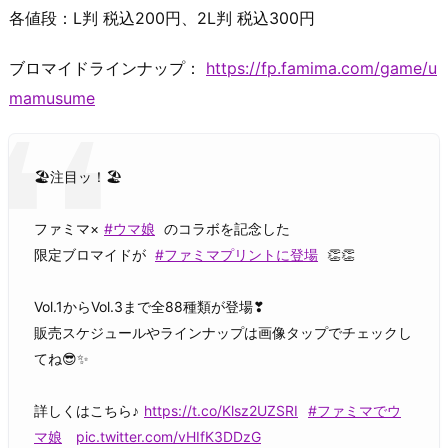
各値段：L判 税込200円、2L判 税込300円
ブロマイドラインナップ：
https://fp.famima.com/game/u
mamusume
🏖注目ッ！🏖
ファミマ×
#ウマ娘
のコラボを記念した
限定ブロマイドが
#ファミマプリントに登場
👏👏
Vol.1からVol.3まで全88種類が登場❣
販売スケジュールやラインナップは画像タップでチェックし
てね😎✨
詳しくはこちら♪
https://t.co/Klsz2UZSRI
#ファミマでウ
マ娘
pic.twitter.com/vHIfK3DDzG