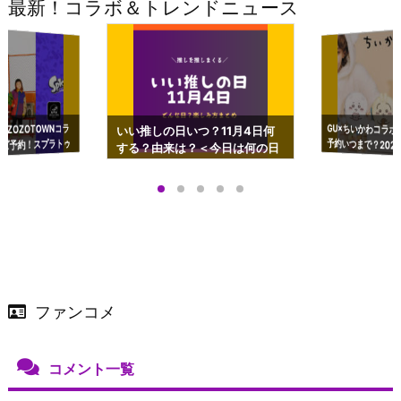
最新！コラボ＆トレンドニュース
GU×ちいかわコラボ
予約いつまで？2023
ーチやショルダーが可
×ZOZOTOWNコラ
いい推しの日いつ？11月4日何
ズ予約！スプラトゥ
する？由来は？＜今日は何の日
プアップも渋谷Hz
＞
店舗＆オンラインス
）で開催
ファンコメ
コメント一覧