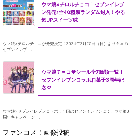
ウマ娘×チロルチョコ！セブンイレブ
ン発売♪全40種類ランダム封入！やる
気UPスイーツ味
ウマ娘×チロルチョコが発売決定！2024年2月25日（日）より全国の
セブンイレブ ...
ウマ娘チョコ♥シール全7種類一覧！
セブンイレブンコラボお菓子3周年記
念♡
ウマ娘×セブンイレブンコラボ！全国のセブンイレブンにて、ウマ娘3
周年キャンペーン ...
ファンコメ！画像投稿