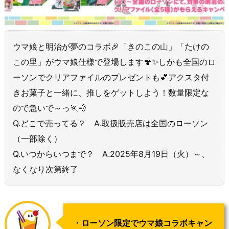
ウマ娘と明治が夢のコラボ🎉「きのこの山」「たけの
この里」がウマ娘仕様で登場します🍄✨しかも全国のロ
ーソンでクリアファイルのプレゼントも💕アクスタ付
きお菓子と一緒に、推しをゲットしよう！数量限定な
ので急いで～っ🏃💨
Q.どこで売ってる？ A.取扱販売店は全国のローソン
（一部除く）
Q.いつからいつまで？ A.2025年8月19日（火）～、
なくなり次第終了
・ローソン限定でウマ娘コラボキャン