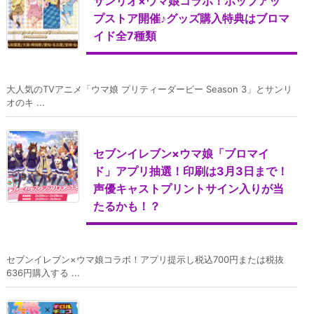
サンリオ×ウマ娘コラボ！ポップアッ
プストア開催♪グッズ購入特典はブロマ
イド全7種類
大人気のTVアニメ「ウマ娘 プリティーダービー Season 3」とサンリ
オのキ ...
セブンイレブン×ウマ娘「ブロマイ
ド」アプリ抽選！印刷は3月3日まで！
声優キャストプリントサイン入りが当
たるかも！？
セブンイレブン×ウマ娘コラボ！アプリ提示し税込700円または税抜
636円購入する ...