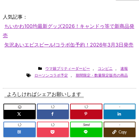
人気記事：
ちいかわ100均最新グッズ2026！キャンドゥ等で新商品発
売
矢沢あいエビスビール!コラボ缶予約！2026年3月3日発売
ウマ娘プリティーダービー
,
コンビニ
,
速報
ローソンコラボ予定
,
期間限定・数量限定販売の商品
よろしければシェアお願いします
-
Send
-
B!
Copy