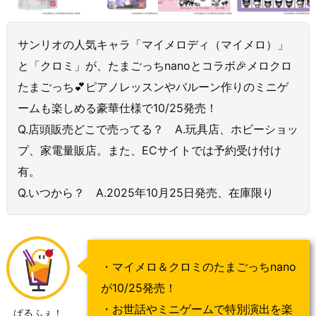
サンリオの人気キャラ「マイメロディ（マイメロ）」
と「クロミ」が、たまごっちnanoとコラボ🎉メロクロ
たまごっち💕ピアノレッスンやバルーン作りのミニゲ
ームも楽しめる豪華仕様で10/25発売！
Q.店頭販売どこで売ってる？ A.玩具店、ホビーショッ
プ、家電量販店。また、ECサイトでは予約受け付け
有。
Q.いつから？ A.2025年10月25日発売、在庫限り
・マイメロ＆クロミのたまごっちnano
が10/25発売！
・お世話やミニゲームで特別演出を楽
ぱるふぇ！