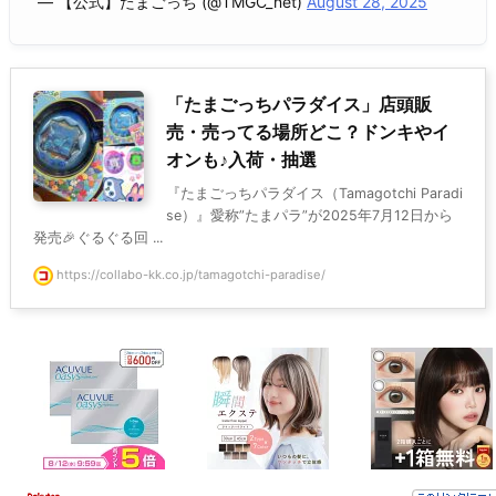
— 【公式】たまごっち (@TMGC_net)
August 28, 2025
「たまごっちパラダイス」店頭販
売・売ってる場所どこ？ドンキやイ
オンも♪入荷・抽選
『たまごっちパラダイス（Tamagotchi Paradi
se）』愛称”たまパラ”が2025年7月12日から
発売🎉ぐるぐる回 ...
https://collabo-kk.co.jp/tamagotchi-paradise/