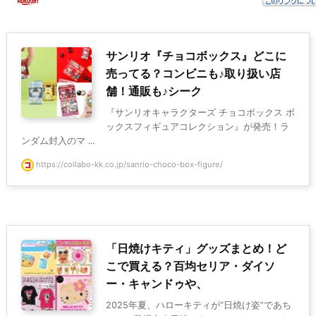
サンリオ『チョコボックス』どこに
売ってる？コンビニも♪取り扱い店
舗！通販も♪シーク
『サンリオキャラクターズ チョコボックス ボ
ックスフィギュアコレクション』が発売！ラ
ンダム封入のマ ...
https://collabo-kk.co.jp/sanrio-choco-box-figure/
「日焼けキティ」グッズまとめ！ど
こで買える？百均セリア・ダイソ
ー・キャンドゥや、
2025年夏、ハローキティが“日焼け姿”であち