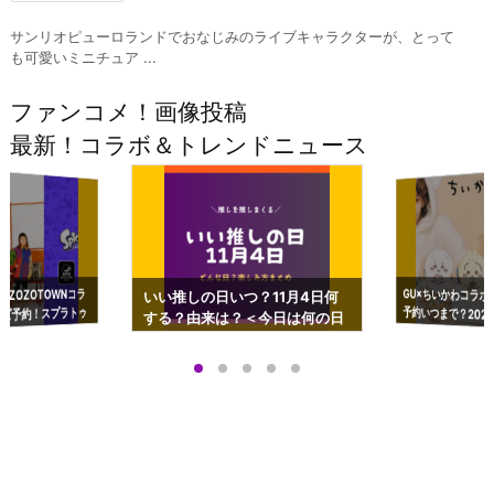
サンリオピューロランドでおなじみのライブキャラクターが、とって
も可愛いミニチュア ...
ファンコメ！画像投稿
最新！コラボ＆トレンドニュース
GU×ちいかわコラボ
予約いつまで？2023
ーチやショルダーが可
×ZOZOTOWNコラ
いい推しの日いつ？11月4日何
ズ予約！スプラトゥ
する？由来は？＜今日は何の日
プアップも渋谷Hz
＞
店舗＆オンラインス
）で開催