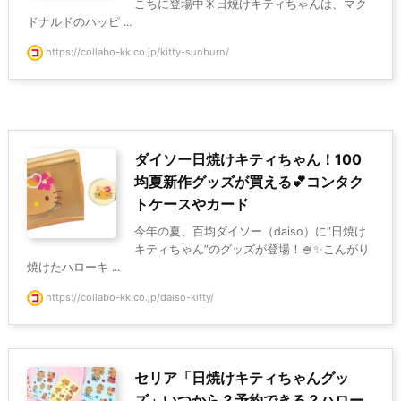
こちに登場中☀️日焼けキティちゃんは、マク
ドナルドのハッピ ...
https://collabo-kk.co.jp/kitty-sunburn/
ダイソー日焼けキティちゃん！100
均夏新作グッズが買える💕コンタク
トケースやカード
今年の夏、百均ダイソー（daiso）に“日焼け
キティちゃん”のグッズが登場！🍧✨こんがり
焼けたハローキ ...
https://collabo-kk.co.jp/daiso-kitty/
セリア「日焼けキティちゃんグッ
ズ」いつから？予約できる？ハロー