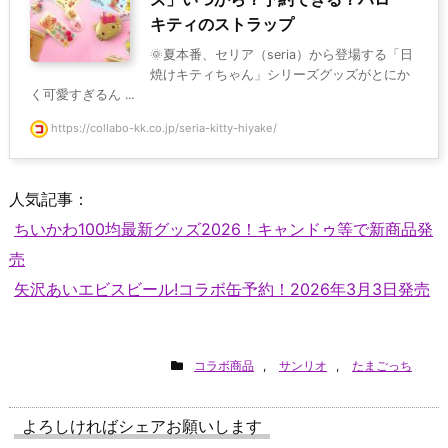
キティのストラップ
🌞夏本番、セリア（seria）から登場する「日
焼けキティちゃん」シリーズグッズがとにか
く可愛すぎるん ...
https://collabo-kk.co.jp/seria-kitty-hiyake/
人気記事：
ちいかわ100均最新グッズ2026！キャンドゥ等で新商品発
売
矢沢あいエビスビール!コラボ缶予約！2026年3月3日発売
コラボ商品
,
サンリオ
,
たまごっち
よろしければシェアお願いします