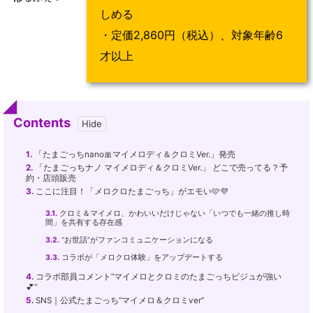
しめる
・定価2,860円（税込）、対象年齢6
才以上
Contents
1.
「たまごっちnano🎀マイメロディ＆クロミVer.」発売
2.
「たまごっちナノ マイメロディ＆クロミVer.」 どこで売ってる？予
約・店頭販売
3.
ここに注目！「メロクロたまごっち」がエモい🩷💜
3.1.
クロミ＆マイメロ、かわいいだけじゃない「いつでも一緒の推し時
間」を共有する存在感
3.2.
“お世話”がファンコミュニケーションになる
3.3.
コラボが「メロクロ体験」をアップデートする
4.
コラボ部員コメント”マイメロとクロミのたまごっちビジュが強い
💕”
5.
SNS｜公式たまごっち”マイメロ＆クロミver”