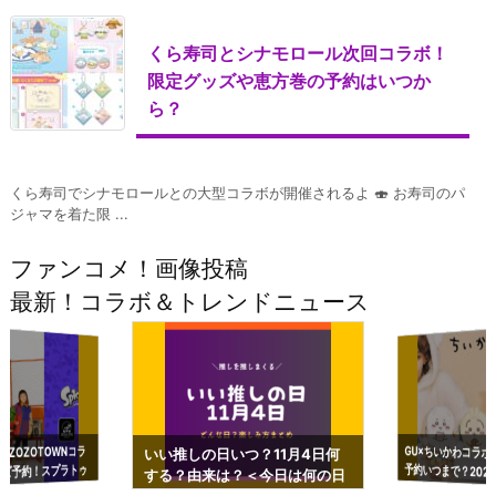
くら寿司とシナモロール次回コラボ！
限定グッズや恵方巻の予約はいつか
ら？
くら寿司でシナモロールとの大型コラボが開催されるよ 🍣 お寿司のパ
ジャマを着た限 ...
ファンコメ！画像投稿
最新！コラボ＆トレンドニュース
GU×ちいかわコラボ
予約いつまで？2023
ーチやショルダーが可
×ZOZOTOWNコラ
いい推しの日いつ？11月4日何
ズ予約！スプラトゥ
する？由来は？＜今日は何の日
プアップも渋谷Hz