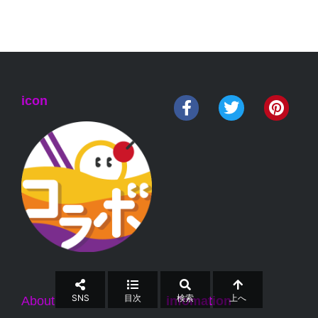
icon
SNS
目次
検索
上へ
About
infomation