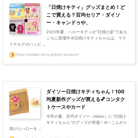
「日焼けキティ」グッズまとめ！ど
こで買える？百均セリア・ダイソ
ー・キャンドゥや、
2025年夏、ハローキティが“日焼け姿”であち
こちに登場中☀️日焼けキティちゃんは、マク
ドナルドのハッピ ...
https://collabo-kk.co.jp/kitty-sunburn/
ダイソー日焼けキティちゃん！100
均夏新作グッズが買える💕コンタク
トケースやカード
今年の夏、百均ダイソー（daiso）に“日焼け
キティちゃん”のグッズが登場！🍧✨こんがり
焼けたハローキ ...