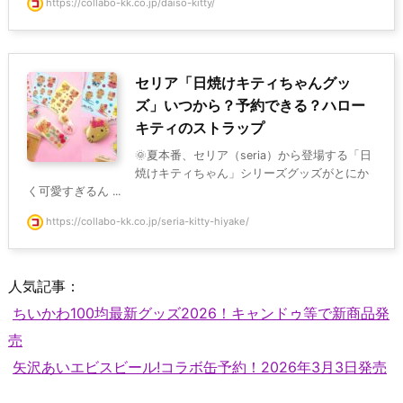
https://collabo-kk.co.jp/daiso-kitty/
セリア「日焼けキティちゃんグッ
ズ」いつから？予約できる？ハロー
キティのストラップ
🌞夏本番、セリア（seria）から登場する「日
焼けキティちゃん」シリーズグッズがとにか
く可愛すぎるん ...
https://collabo-kk.co.jp/seria-kitty-hiyake/
人気記事：
ちいかわ100均最新グッズ2026！キャンドゥ等で新商品発
売
矢沢あいエビスビール!コラボ缶予約！2026年3月3日発売