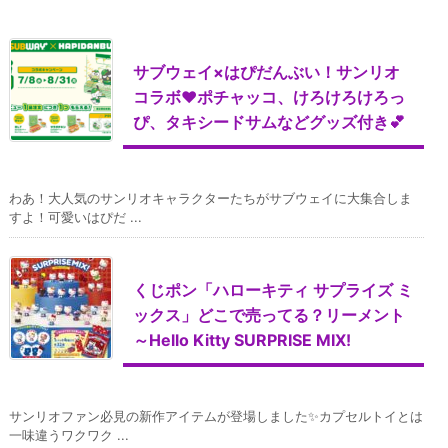
サブウェイ×はぴだんぶい！サンリオ
コラボ♥ポチャッコ、けろけろけろっ
ぴ、タキシードサムなどグッズ付き💕
わあ！大人気のサンリオキャラクターたちがサブウェイに大集合しま
すよ！可愛いはぴだ ...
くじポン「ハローキティ サプライズ ミ
ックス」どこで売ってる？リーメント
～Hello Kitty SURPRISE MIX!
サンリオファン必見の新作アイテムが登場しました✨カプセルトイとは
一味違うワクワク ...