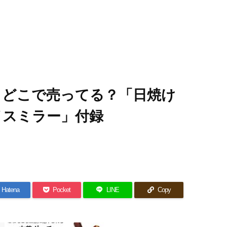
約！どこで売ってる？「日焼け
イスミラー」付録
Hatena
Pocket
LINE
Copy