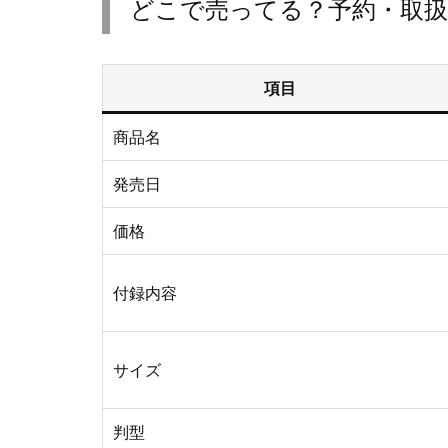
どこで売ってる？予約・取扱
項目
商品名
発売日
価格
付録内容
サイズ
判型