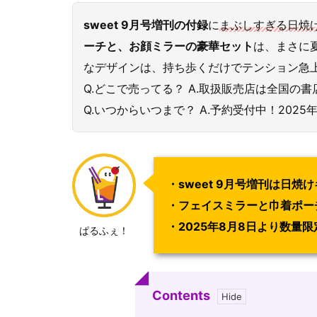
sweet 9月号増刊の付録
に
まぶしすぎる日焼
ーチと、お顔ミラーの豪華セット
は、まさに
なデザインは、持ち歩くだけでテンション急
Q.どこで売ってる？ A.取扱販売店は全国の
Q.いつからいつまで？ A.予約受付中！202
・sweet 9月号増刊は日焼
・フェイスミラーと巾着ポー
・2025年8月8日より数量
ぱるふぇ！
Contents