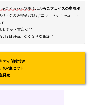
けキティちゃん登場！
ふわもこフェイスの巾着ポ
夏バッグの必需品♪思わずニヤけちゃうキュート
上昇！
書店＆ネット書店など
5年8月8日発売、なくなり次第終了
けキティ付録付き
チの2点セット
限定発売