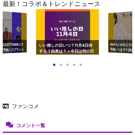
最新！コラボ＆トレンドニュース
GU×ちいかわコラボ
予約いつまで？2023
ーチやショルダーが可
×ZOZOTOWNコラ
いい推しの日いつ？11月4日何
ズ予約！スプラトゥ
する？由来は？＜今日は何の日
プアップも渋谷Hz
＞
店舗＆オンラインス
）で開催
ファンコメ
コメント一覧