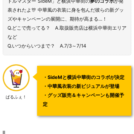
ドルマスター SideM」と横浜中華街の
夢のコラボ
が発
表されたよ🎊 中華風の衣装に身を包んだ彼らの新グッ
ズやキャンペーンの展開に、期待が高まる…！
Q.どこで売ってる？ A.取扱販売店は横浜中華街エリア
など
Q.いつからいつまで？ A.7/3～7/14
・SideMと横浜中華街のコラボが決定
・中華風衣装の新ビジュアルが登場
・グッズ販売＆キャンペーンも開催予
ぱるふぇ！
定