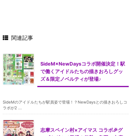
関連記事
SideM×NewDaysコラボ開催決定！駅
で働くアイドルたちの描きおろしグッ
ズ＆限定ノベルティが登場♪
SideMのアイドルたちが駅員姿で登場！？NewDaysとの描きおろしコ
ラボが2 ...
志摩スペイン村×アイマス コラボ🎉グ