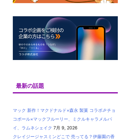
最新の話題
マック 新作！マクドナルド×森永 製菓 コラボ🎉チョ
コボール×マックフルーリー、ミクルキャラメルパ
イ、ラムネシェイク
7月 9, 2026
クレイジージャスミンどこで 売ってる？伊藤園の香