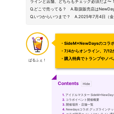
ラインと店舗、どちらもチェック必須だよ〜
Q.どこで売ってる？ A.取扱販売店はNewDays
Q.いつからいつまで？ A.2025年7月4日
・SideM×NewDaysのコ
・7/4からオンライン、7/1
・購入特典でトランプやノベ
ぱるふぇ！
Contents
1.
アイドルマスター SideM×NewD
2.
コラボイベント開催概要
3.
開催場所・店舗一覧
4.
Newdaysコラボ グッズラインナ