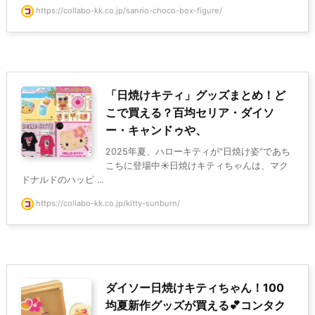
https://collabo-kk.co.jp/sanrio-choco-box-figure/
「日焼けキティ」グッズまとめ！ど
こで買える？百均セリア・ダイソ
ー・キャンドゥや、
2025年夏、ハローキティが“日焼け姿”であち
こちに登場中☀️日焼けキティちゃんは、マク
ドナルドのハッピ ...
https://collabo-kk.co.jp/kitty-sunburn/
ダイソー日焼けキティちゃん！100
均夏新作グッズが買える💕コンタク