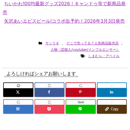
ちいかわ100均最新グッズ2026！キャンドゥ等で新商品発
売
矢沢あいエビスビール!コラボ缶予約！2026年3月3日発売
サンリオ
,
どこで売ってる？人気商品販売店
,
人物（芸能人/youtuber/インフルエンサー）
しまむら・アベイル
よろしければシェアお願いします
-
Send
-
B!
Copy