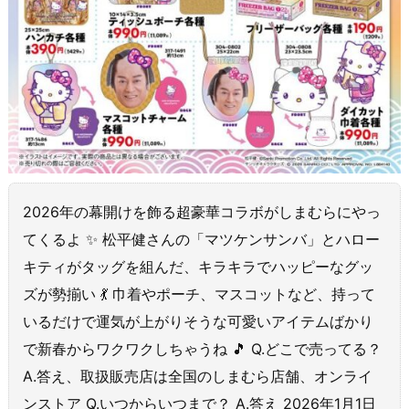
2026年の幕開けを飾る超豪華コラボがしまむらにやっ
てくるよ ✨ 松平健さんの「マツケンサンバ」とハロー
キティがタッグを組んだ、キラキラでハッピーなグッ
ズが勢揃い 💃 巾着やポーチ、マスコットなど、持って
いるだけで運気が上がりそうな可愛いアイテムばかり
で新春からワクワクしちゃうね 🎵 Q.どこで売ってる？
A.答え、取扱販売店は全国のしまむら店舗、オンライ
ンストア Q.いつからいつまで？ A.答え 2026年1月1日