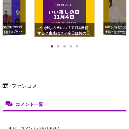
GU×ちいかわコラボ
予約いつまで？2023
ーチやショルダーが可
×ZOZOTOWNコラ
いい推しの日いつ？11月4日何
ズ予約！スプラトゥ
する？由来は？＜今日は何の日
プアップも渋谷Hz
＞
店舗＆オンラインス
）で開催
ファンコメ
コメント一覧
まだ、コメントがありません