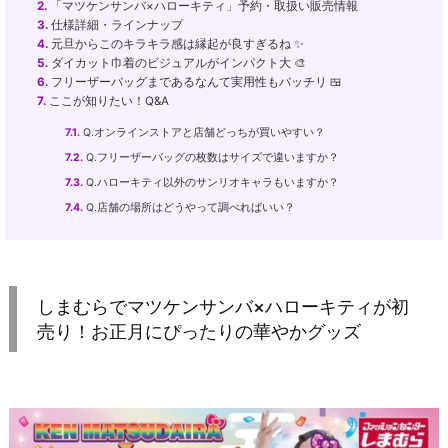
2.
「マツケンサンバ×ハローキティ」予約・取扱い販売情報
3.
仕様詳細・ラインナップ
4.
元旦からこのキラキラ感は縁起が良すぎるね ✨
5.
ダイカット巾着のビジュアルがインパクト大 🎨
6.
フリーザーバッグまであるなんて実用性もバッチリ 🍱
7.
ここが知りたい！Q&A
7.1.
Q.オンラインストアと店舗どっちが買いやすい？
7.2.
Q.フリーザーバッグの枚数はサイズで違いますか？
7.3.
Q.ハローキティ以外のサンリオキャラもいますか？
7.4.
Q.店舗の場所はどうやって調べればいい？
しまむらでマツケンサンバ×ハローキティが初
売り！お正月にぴったりの華やかグッズ