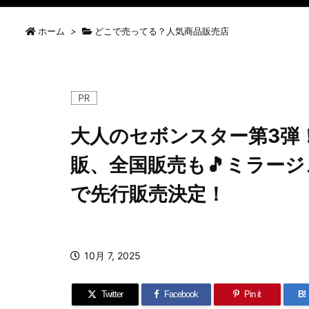
ホーム
>
どこで売ってる？人気商品販売店
大人のセボンスター第3弾
販、全国販売も🎵ミラージュ
で先行販売決定！
10月 7, 2025
Twitter
Facebook
Pin it
B!