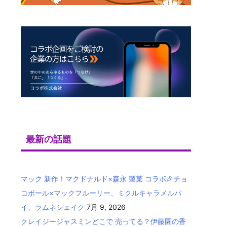
最新の話題
マック 新作！マクドナルド×森永 製菓 コラボ🎉チョ
コボール×マックフルーリー、ミクルキャラメルパ
イ、ラムネシェイク
7月 9, 2026
クレイジージャスミンどこで 売ってる？伊藤園の香