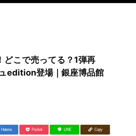
！どこで売ってる？1弾再
edition登場｜銀座博品館
Hatena
Pocket
LINE
Copy