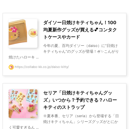
ダイソー日焼けキティちゃん！100
均夏新作グッズが買える💕コンタク
トケースやカード
今年の夏、百均ダイソー（daiso）に“日焼け
キティちゃん”のグッズが登場！🍧✨こんがり
焼けたハローキ ...
https://collabo-kk.co.jp/daiso-kitty/
セリア「日焼けキティちゃんグッ
ズ」いつから？予約できる？ハロー
キティのストラップ
🌞夏本番、セリア（seria）から登場する「日
焼けキティちゃん」シリーズグッズがとにか
く可愛すぎるん ...