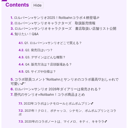
Contents
1.
ロルバーン×サンリオ2025！Rollbahnコラボ４柄登場🎉
2.
ロルバーン×サンリオキャラクターズ 取扱販売情報
3.
ロルバーン×サンリオキャラクターズ 書店取扱い店舗リスト公開
4.
知りたい！Q&A
4.1.
Q1. ロルバーン×サンリオどこで買える？
4.2.
Q2. 発売日はいつ？
4.3.
Q3. デザインはどんな種類？
4.4.
Q4. 販売方法は？店頭版場ある？
4.5.
Q5. サイズや仕様は？
5.
コラボ部員コメント”Rollbahnとサンリオのコラボ最高♡おしゃれで
可愛い💕”
6.
ロルバーン×サンリオ 2026年ダイアリーは発売される？
7.
歴代のサンリオ×Rollbahn！コラボ商品まとめ
7.1.
2022年コラボはシナモロールとポムポムプリン💕
7.2.
2021年！クロミ、ポチャッコ、シナモン、ポムポムプリンとコラ
ボ
7.3.
2020年のコラボノートは、マイメロ、キティ、キキララ💕