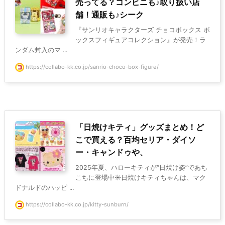
売ってる？コンビニも♪取り扱い店
舗！通販も♪シーク
『サンリオキャラクターズ チョコボックス ボ
ックスフィギュアコレクション』が発売！ラ
ンダム封入のマ ...
https://collabo-kk.co.jp/sanrio-choco-box-figure/
「日焼けキティ」グッズまとめ！ど
こで買える？百均セリア・ダイソ
ー・キャンドゥや、
2025年夏、ハローキティが“日焼け姿”であち
こちに登場中☀️日焼けキティちゃんは、マク
ドナルドのハッピ ...
https://collabo-kk.co.jp/kitty-sunburn/