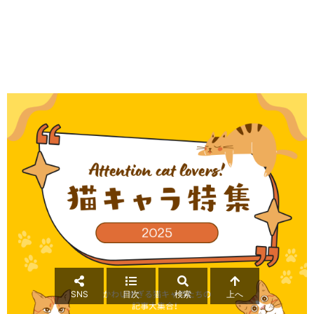
SNS
目次
検索
上へ