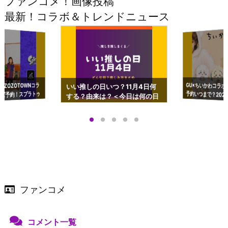
ファンコメ！画像投稿
最新！コラボ＆トレンドニュース
GU×ちいかわコラボ
予約いつまで？2023
ーチやショルダーが可
×ZOZOTOWNコラ
いい推しの日いつ？11月4日何
ズ予約！スプラトゥ
する？由来は？＜今日は何の日
プアップも渋谷Hz
＞
店舗＆オンラインス
）で開催
ファンコメ
コメント一覧