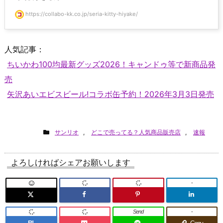
https://collabo-kk.co.jp/seria-kitty-hiyake/
人気記事：
ちいかわ100均最新グッズ2026！キャンドゥ等で新商品発
売
矢沢あいエビスビール!コラボ缶予約！2026年3月3日発売
サンリオ
,
どこで売ってる？人気商品販売店
,
速報
よろしければシェアお願いします
-
Send
-