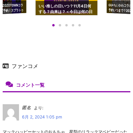
GU×ちいかわコラボ
予約いつまで？2023
ーチやショルダーが可
×ZOZOTOWNコラ
いい推しの日いつ？11月4日何
ズ予約！スプラトゥ
する？由来は？＜今日は何の日
プアップも渋谷Hz
＞
店舗＆オンラインス
）で開催
ファンコメ
コメント一覧
匿名
より:
6月 2, 2024 1:05 pm
マックハッピーセットのおもちゃ、星型のリラックマベビーだった