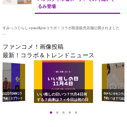
るみ登場
すみっコぐらし×paul&joeコラボ！コラボ取扱販売店舗公開されました
...
ファンコメ！画像投稿
最新！コラボ＆トレンドニュース
GU×ちいかわコラボ
予約いつまで？2023
ーチやショルダーが可
×ZOZOTOWNコラ
いい推しの日いつ？11月4日何
ズ予約！スプラトゥ
する？由来は？＜今日は何の日
プアップも渋谷Hz
＞
店舗＆オンラインス
）で開催