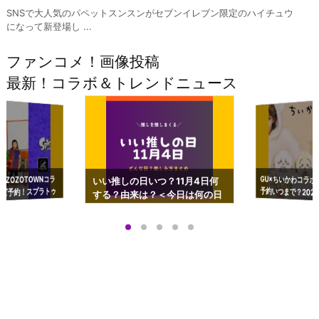
SNSで大人気のパペットスンスンがセブンイレブン限定のハイチュウ
になって新登場し ...
ファンコメ！画像投稿
最新！コラボ＆トレンドニュース
GU×ちいかわコラボ
予約いつまで？2023
ーチやショルダーが可
×ZOZOTOWNコラ
いい推しの日いつ？11月4日何
ズ予約！スプラトゥ
する？由来は？＜今日は何の日
プアップも渋谷Hz
＞
店舗＆オンラインス
）で開催