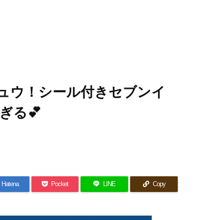
ュウ！シール付きセブンイ
ぎる💕
Hatena
Pocket
LINE
Copy