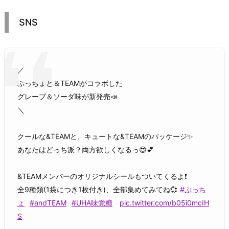
SNS
／
ぷっちょと＆TEAMがコラボした
グレープ＆ソーダ味が新発売📣
＼
クールな&TEAMと、キュートな&TEAMのパッケージ✨
あなたはどっち派？両方欲しくなるっ😍💕
&TEAMメンバーのオリジナルシールもついてくるよ❗
全9種類(1袋につき1枚付き)、全部集めてみてね💞
#ぷっち
ょ
#andTEAM
#UHA味覚糖
pic.twitter.com/b05i0mcIH
S