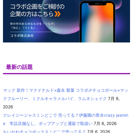
最新の話題
マック 新作！マクドナルド×森永 製菓 コラボ🎉チョコボール×マッ
クフルーリー、ミクルキャラメルパイ、ラムネシェイク
7月 9,
2026
クレイジージャスミンどこで 売ってる？伊藤園の香水crazy jasmin
e 常設店舗なし、ポップアップと通販で取扱い
7月 6, 2026
ちいかわチョコボックス！どこで売ってる？
7月 6, 2026