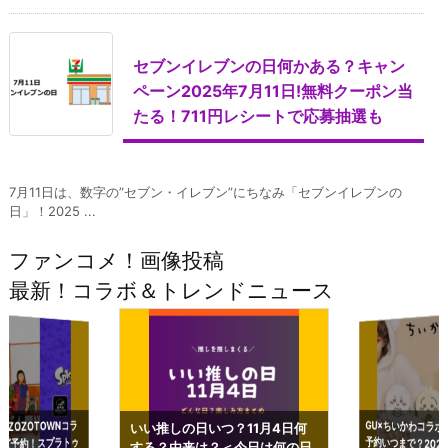
セブンイレブンの日何かある？キャン
ペーン2025年7月11日!無料クーポン当
たる！711円レシートで応募抽選も
7月11日は、数字の”セブン・イレブン”にちなみ「セブンイレブンの
日」！2025 ...
ファンコメ！画像投稿
最新！コラボ＆トレンドニュース
GU×ちいかわコラボ
予約いつまで？2023
ーチやショルダーが可
×ZOZOTOWNコラ
いい推しの日いつ？11月4日何
ズ予約！スプラトゥ
する？由来は？＜今日は何の日