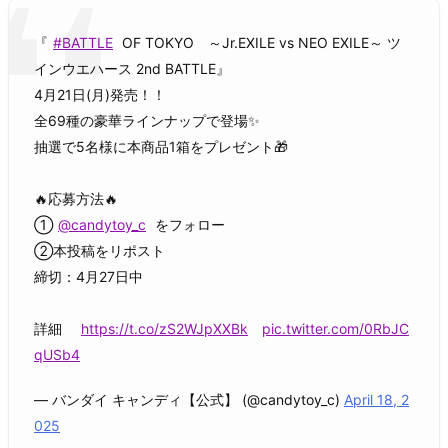
『
#BATTLE
OF TOKYO ～Jr.EXILE vs NEO EXILE～ ツ
インウエハース 2nd BATTLE』
4月21日(月)発売！！
全69種の豪華ラインナップで登場✨
抽選で5名様に本商品1箱をプレゼント🎁
🔥応募方法🔥
①
@candytoy_c
をフォロー
②本投稿をリポスト
締切：4月27日中
詳細
https://t.co/zS2WJpXXBk
pic.twitter.com/0RbJC
qUSb4
— バンダイ キャンディ【公式】 (@candytoy_c)
April 18, 2
025