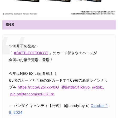
SNS
✨10月下旬発売✨
「
#BATTLEOFTOKYO
」のカード付きウエハースが
全国のお菓子売場に登場！
今年はNEO EXILEが参戦！！
65名のカードと４種のSPカードで全69種の豪華ラインナッ
プ🔥
https://t.co/82o1xxy0iG
@BattleOfTokyo
@tjbb_
pic.twitter.com/sxPui7IIrk
— バンダイ キャンディ【公式】 (@candytoy_c)
October 1
9, 2024