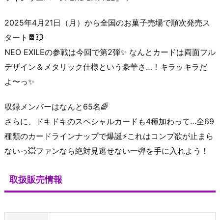
2025年4月21日（月）から全国のお菓子売場で順次発売ス
タート🍫💥
NEO EXILEの参戦は今回で第2弾✨ なんとカードは両面フル
デザイン＆メタリック仕様という豪華さ…！キラッキラだ
よ〜っ✨
収録メンバーはなんと65名🌈
さらに、ドキドキのスペシャルカードも4種加わって…全69
種類のカードラインナップで爆誕⚡これはコンプ欲が止まら
ないっ💥ファンなら絶対見逃せない一弾を手に入れよう！
取扱販売情報