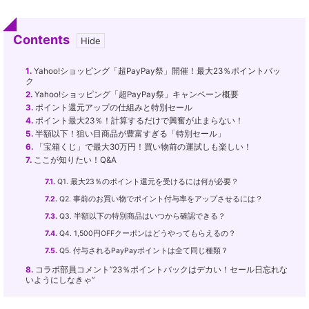
Contents
1.
Yahoo!ショッピング「超PayPay祭」開催！最大23％ポイントバッ
ク
2.
Yahoo!ショッピング「超PayPay祭」キャンペーン概要
3.
ポイント還元アップの仕組みと特別セール
4.
ポイント最大23％！計算するだけで興奮が止まらない！
5.
半額以下！狙い目商品が豊富すぎる「特別セール」
6.
「宝箱くじ」で最大30万円！買い物前の運試しも楽しい！
7.
ここが知りたい！Q&A
7.1.
Q1. 最大23％のポイント還元を受けるには何が必要？
7.2.
Q2. 事前のお買い物でポイント付与率をアップさせるには？
7.3.
Q3. 半額以下の特別商品はいつから確認できる？
7.4.
Q4. 1,500円OFFクーポンはどうやってもらえるの？
7.5.
Q5. 付与されるPayPayポイントは全て同じ種類？
8.
コラボ部員コメント”23％ポイントバックはデカい！セール日忘れな
いようにしなきゃ”