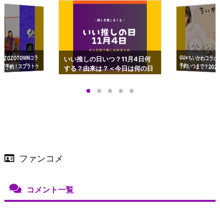
GU×ちいかわコラボ
予約いつまで？2023
ーチやショルダーが可
×ZOZOTOWNコラ
いい推しの日いつ？11月4日何
ズ予約！スプラトゥ
する？由来は？＜今日は何の日
プアップも渋谷Hz
＞
店舗＆オンラインス
）で開催
ファンコメ
コメント一覧