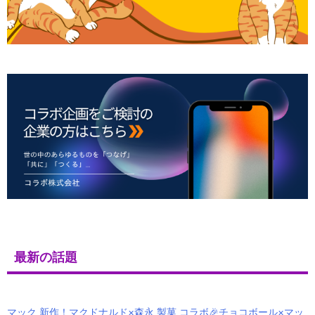
最新の話題
マック 新作！マクドナルド×森永 製菓 コラボ🎉チョコボール×マッ