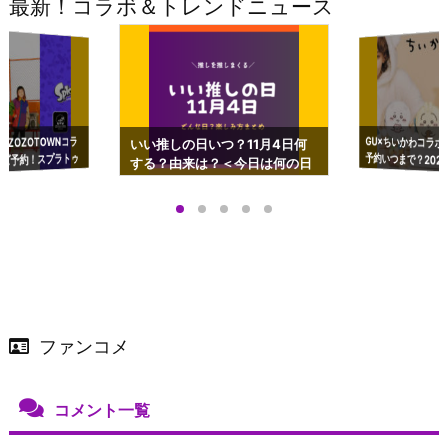
最新！コラボ＆トレンドニュース
GU×ちいかわコラボ
予約いつまで？2023
ーチやショルダーが可
×ZOZOTOWNコラ
いい推しの日いつ？11月4日何
ズ予約！スプラトゥ
する？由来は？＜今日は何の日
プアップも渋谷Hz
＞
店舗＆オンラインス
）で開催
ファンコメ
コメント一覧