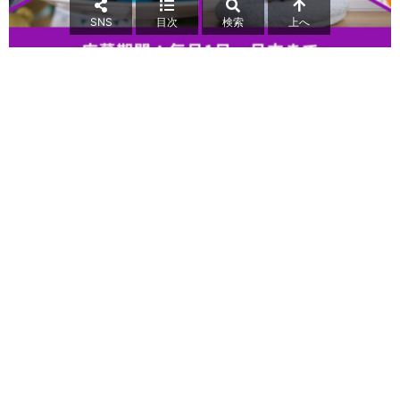
SNS
目次
検索
上へ
icon