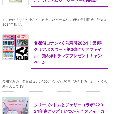
こ、カブトムシ、シーサー初登場♪
ちいかわ「なんか小さくてかわいいどーる2」の予約受付開始！発売は
2024年8月よ ...
名探偵コナン×くら寿司2024！第1弾
クリアポスター・第2弾クリアファイ
ル・第3弾トランププレゼントキャン
ペーン
公開間近の「名探偵コナン100万ドルの五稜星（みちしるべ）」とくら
寿司のコラボが ...
タリーズ×トムとジェリーコラボ♡20
24年春グッズ！いつから？タフィーカ