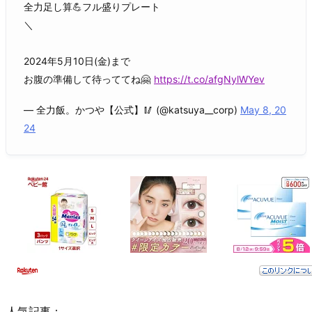
全力足し算💪フル盛りプレート
＼
2024年5月10日(金)まで
お腹の準備して待っててね🤗
https://t.co/afgNylWYev
— 全力飯。かつや【公式】🥢 (@katsuya__corp)
May 8, 20
24
人気記事：