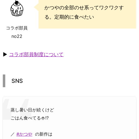
かつやの全部のせ系ってワクワクす
る。定期的に食べたい
コラボ部員
no22
▶
コラボ部員制度について
SNS
蒸し暑い日が続くけど
ごはん食べてる🍚⁉️
／
#かつや
の新作は