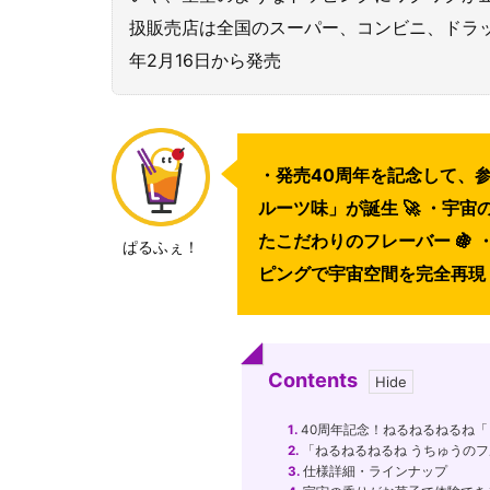
扱販売店は全国のスーパー、コンビニ、ドラッグス
年2月16日から発売
・発売40周年を記念して、
ルーツ味」が誕生 🚀 ・宇
たこだわりのフレーバー 🍇
ぱるふぇ！
ピングで宇宙空間を完全再現 
Contents
1.
40周年記念！ねるねるねるね「
2.
「ねるねるねるね うちゅうの
3.
仕様詳細・ラインナップ