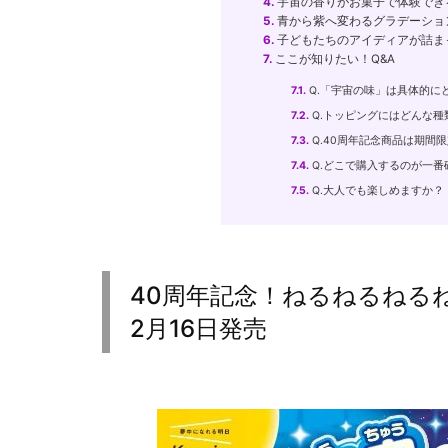
4.
宇宙の香りがお菓子で体験できる
5.
青から紫へ変わるグラデーション
6.
子どもたちのアイディアが詰まっ
7.
ここが知りたい！Q&A
7.1.
Q.「宇宙の味」は具体的に
7.2.
Q.トッピングにはどんな種
7.3.
Q.40周年記念商品は期間
7.4.
Q.どこで購入するのが一番
7.5.
Q.大人でも楽しめますか？
40周年記念！ねるねるねる
2月16日発売