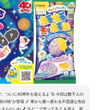
ついに40周年を迎えるよ 🚀 今回は数千人の
の味”が登場 🌌 青から紫へ変わる不思議な色合
ないね 🎵 Q.どこで売ってる？ A.答え、取