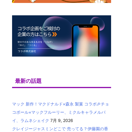
最新の話題
マック 新作！マクドナルド×森永 製菓 コラボ🎉チョ
コボール×マックフルーリー、ミクルキャラメルパ
イ、ラムネシェイク
7月 9, 2026
クレイジージャスミンどこで 売ってる？伊藤園の香