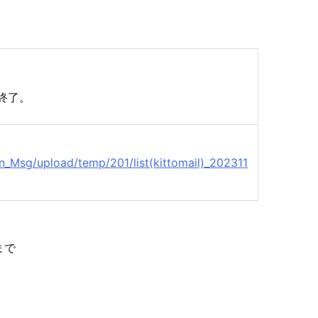
終了。
hin_Msg/upload/temp/201/list(kittomail)_202311
まで