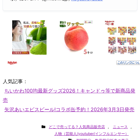
人気記事：
ちいかわ100均最新グッズ2026！キャンドゥ等で新商品発
売
矢沢あいエビスビール!コラボ缶予約！2026年3月3日発売
どこで売ってる？人気商品販売店
,
ニュース
,
人物（芸能人/youtuber/インフルエンサー）