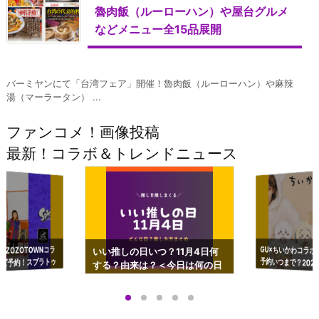
魯肉飯（ルーローハン）や屋台グルメ
などメニュー全15品展開
バーミヤンにて「台湾フェア」開催！魯肉飯（ルーローハン）や麻辣
湯（マーラータン） ...
ファンコメ！画像投稿
最新！コラボ＆トレンドニュース
GU×ちいかわコラボ
予約いつまで？2023
ーチやショルダーが可
×ZOZOTOWNコラ
いい推しの日いつ？11月4日何
ズ予約！スプラトゥ
する？由来は？＜今日は何の日
プアップも渋谷Hz
＞
店舗＆オンラインス
）で開催