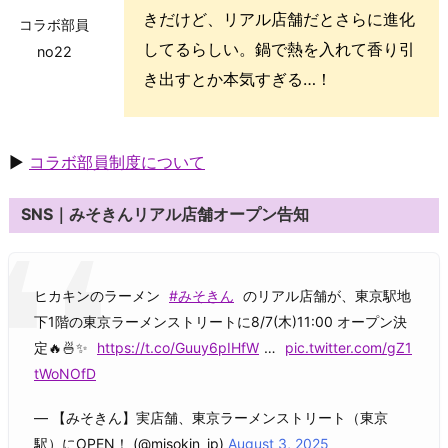
きだけど、リアル店舗だとさらに進化
コラボ部員
してるらしい。鍋で熱を入れて香り引
no22
き出すとか本気すぎる…！
▶
コラボ部員制度について
SNS｜みそきんリアル店舗オープン告知
ヒカキンのラーメン
#みそきん
のリアル店舗が、東京駅地
下1階の東京ラーメンストリートに8/7(木)11:00 オープン決
定🔥🍜✨
https://t.co/Guuy6pIHfW
…
pic.twitter.com/gZ1
tWoNOfD
— 【みそきん】実店舗、東京ラーメンストリート（東京
駅）にOPEN！ (@misokin_jp)
August 3, 2025