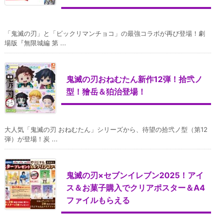
「鬼滅の刃」と「ビックリマンチョコ」の最強コラボが再び登場！劇
場版『無限城編 第 ...
鬼滅の刃おねむたん新作12弾！拾弐ノ
型！獪岳＆狛治登場！
大人気「鬼滅の刃 おねむたん」シリーズから、待望の拾弐ノ型（第12
弾）が登場！炭 ...
鬼滅の刃×セブンイレブン2025！アイ
ス＆お菓子購入でクリアポスター＆A4
ファイルもらえる