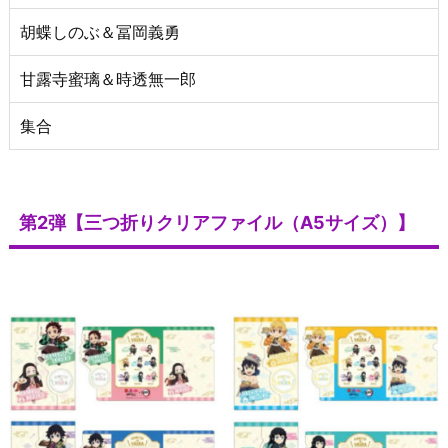
胡蝶しのぶ＆冨岡義勇
甘露寺蜜璃＆時透無一郎
集合
第2弾【三つ折りクリアファイル（A5サイズ）】