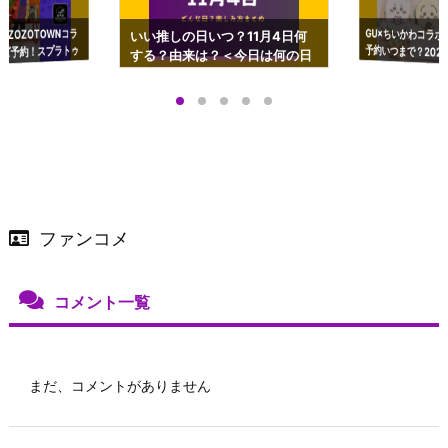
GU×ちいかわコラボ
予約いつまで？2023
ーチやショルダーが可
×ZOZOTOWNコラ
いい推しの日いつ？11月4日何
ズ予約！スプラトゥ
する？由来は？＜今日は何の日
プアップも渋谷Hz
＞
店舗＆オンラインス
）で開催
ファンコメ
コメント一覧
まだ、コメントがありません