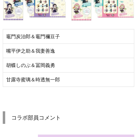
竈門炭治郎＆竈門禰豆子
嘴平伊之助＆我妻善逸
胡蝶しのぶ＆冨岡義勇
甘露寺蜜璃＆時透無一郎
コラボ部員コメント