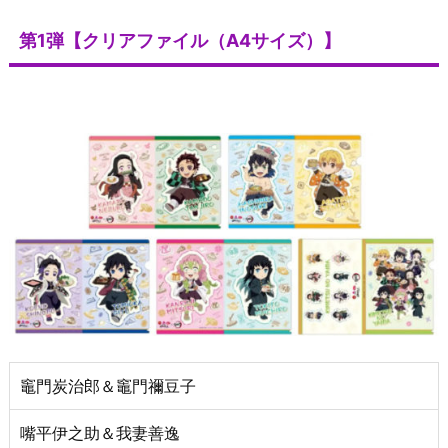
第1弾【クリアファイル（A4サイズ）】
竈門炭治郎＆竈門禰豆子
嘴平伊之助＆我妻善逸