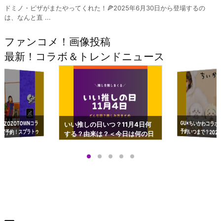
ドミノ・ピザがまたやってくれた！🍕2025年6月30日から登場するの
は、なんと直 ...
ファンコメ！画像投稿
最新！コラボ＆トレンドニュース
GU×ちいかわコラボ
予約いつまで？2023
ーチやショルダーが可
×ZOZOTOWNコラ
いい推しの日いつ？11月4日何
ズ予約！スプラトゥ
する？由来は？＜今日は何の日
プアップも渋谷Hz
＞
店舗＆オンラインス
）で開催