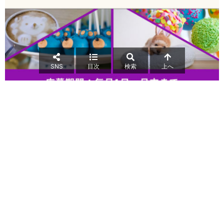
SNS
目次
検索
上へ
icon