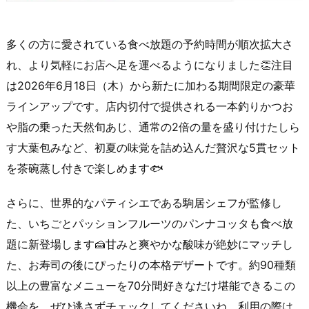
多くの方に愛されている食べ放題の予約時間が順次拡大さ
れ、より気軽にお店へ足を運べるようになりました👏注目
は2026年6月18日（木）から新たに加わる期間限定の豪華
ラインアップです。店内切付で提供される一本釣りかつお
や脂の乗った天然旬あじ、通常の2倍の量を盛り付けたしら
す大葉包みなど、初夏の味覚を詰め込んだ贅沢な5貫セット
を茶碗蒸し付きで楽しめます🐟
さらに、世界的なパティシエである駒居シェフが監修し
た、いちごとパッションフルーツのパンナコッタも食べ放
題に新登場します🍰甘みと爽やかな酸味が絶妙にマッチし
た、お寿司の後にぴったりの本格デザートです。約90種類
以上の豊富なメニューを70分間好きなだけ堪能できるこの
機会を、ぜひ逃さずチェックしてくださいね。利用の際は