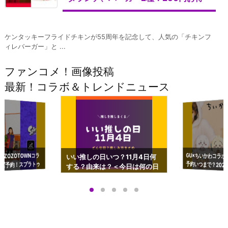
ケンタッキーフライドチキンが55周年を記念して、人気の「チキンフ
ィレバーガー」と ...
ファンコメ！画像投稿
最新！コラボ＆トレンドニュース
GU×ちいかわコラボ
予約いつまで？2023
ーチやショルダーが可
×ZOZOTOWNコラ
いい推しの日いつ？11月4日何
ズ予約！スプラトゥ
する？由来は？＜今日は何の日
プアップも渋谷Hz
＞
店舗＆オンラインス
）で開催