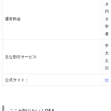
タ
円、
通常料金
タ
学
者
平
大
主な割引サービス
土
2
公式サイト：
htt
ここが知りたい！Q&A