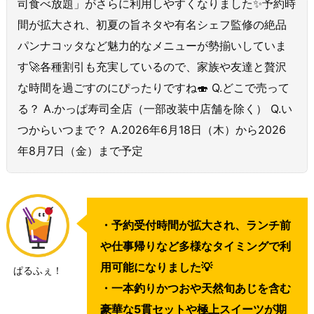
司食べ放題」がさらに利用しやすくなりました✨予約時
間が拡大され、初夏の旨ネタや有名シェフ監修の絶品
パンナコッタなど魅力的なメニューが勢揃いしていま
す🚀各種割引も充実しているので、家族や友達と贅沢
な時間を過ごすのにぴったりですね🍣 Q.どこで売って
る？ A.かっぱ寿司全店（一部改装中店舗を除く） Q.い
つからいつまで？ A.2026年6月18日（木）から2026
年8月7日（金）まで予定
・予約受付時間が拡大され、ランチ前
や仕事帰りなど多様なタイミングで利
用可能になりました💡
ぱるふぇ！
・一本釣りかつおや天然旬あじを含む
豪華な5貫セットや極上スイーツが期