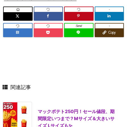
-
Send
-
B!
Copy
関連記事
マックポテト250円！セール値段、期
間限定いつまで？Mサイズ＆大きいサ
イズ Lサイズも✨