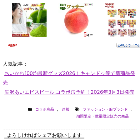
人気記事：
ちいかわ100均最新グッズ2026！キャンドゥ等で新商品発
売
矢沢あいエビスビール!コラボ缶予約！2026年3月3日発売
コラボ商品
,
速報
ファッション・服ブランド
,
期間限定・数量限定販売の商品
よろしければシェアお願いします