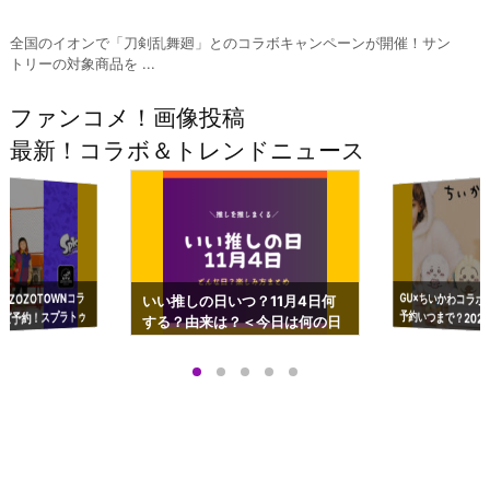
全国のイオンで「刀剣乱舞廻」とのコラボキャンペーンが開催！サン
トリーの対象商品を ...
ファンコメ！画像投稿
最新！コラボ＆トレンドニュース
GU×ちいかわコラボ
予約いつまで？2023
ーチやショルダーが可
×ZOZOTOWNコラ
いい推しの日いつ？11月4日何
ズ予約！スプラトゥ
する？由来は？＜今日は何の日
プアップも渋谷Hz
＞
店舗＆オンラインス
）で開催