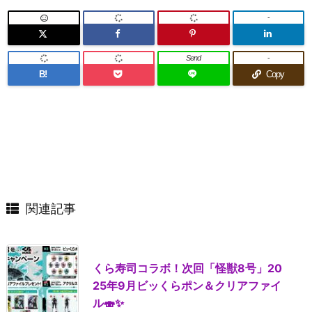
-
Send
-
B!
Copy
関連記事
くら寿司コラボ！次回「怪獣8号」20
25年9月ビッくらポン＆クリアファイ
ル🍣✨