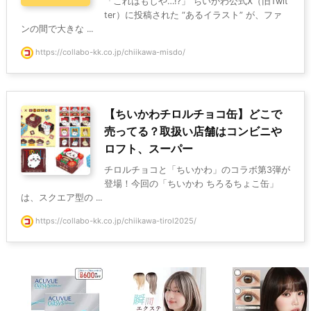
「これはもしや…⁉」 ちいかわ公式X（旧Twit
ter）に投稿された “あるイラスト” が、ファ
ンの間で大きな ...
https://collabo-kk.co.jp/chiikawa-misdo/
【ちいかわチロルチョコ缶】どこで
売ってる？取扱い店舗はコンビニや
ロフト、スーパー
チロルチョコと「ちいかわ」のコラボ第3弾が
登場！今回の「ちいかわ ちろるちょこ缶」
は、スクエア型の ...
https://collabo-kk.co.jp/chiikawa-tirol2025/