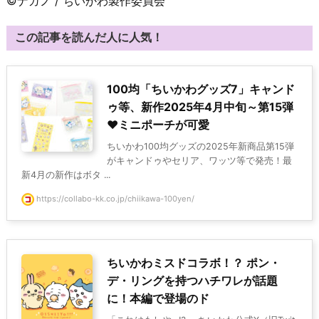
©ナガノ / ちいかわ製作委員会
この記事を読んだ人に人気！
100均「ちいかわグッズ7」キャンド
ゥ等、新作2025年4月中旬～第15弾
♥ミニポーチが可愛
ちいかわ100均グッズの2025年新商品第15弾
がキャンドゥやセリア、ワッツ等で発売！最
新4月の新作はボタ ...
https://collabo-kk.co.jp/chiikawa-100yen/
ちいかわミスドコラボ！？ ポン・
デ・リングを持つハチワレが話題
に！本編で登場のド