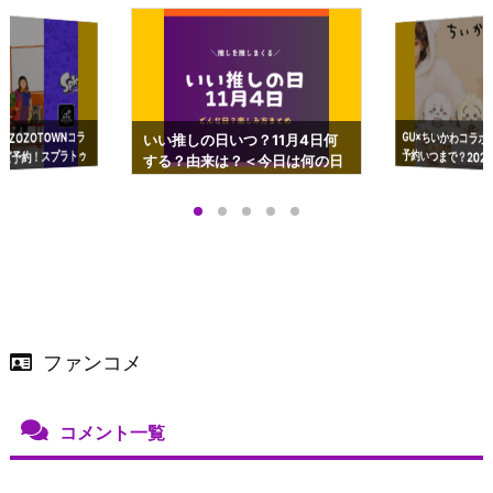
GU×ちいかわコラボ
予約いつまで？2023
ーチやショルダーが可
×ZOZOTOWNコラ
いい推しの日いつ？11月4日何
ズ予約！スプラトゥ
する？由来は？＜今日は何の日
プアップも渋谷Hz
＞
店舗＆オンラインス
）で開催
ファンコメ
コメント一覧