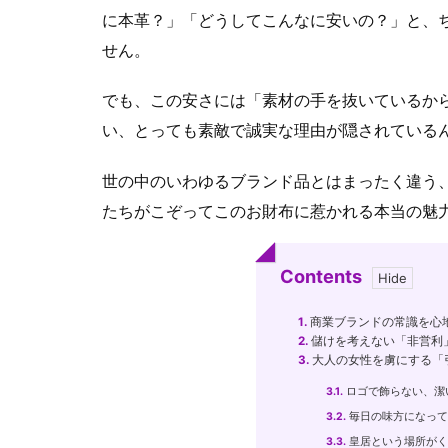
に本革？」「どうしてこんなに安いの？」と、
せん。
でも、この安さには「素材の手を抜いているか
い、とっても素敵で誠実な理由が隠されている
世の中のいわゆるブランド品とはまったく違う
たちがこぞってこのお財布に惹かれる本当の魅
Contents
1.
商業ブランドの常識を心
2.
儲けを考えない「非営利
3.
大人の女性を虜にする「
3.1.
ロゴで飾らない、潔
3.2.
毎日の味方になって
3.3.
皇居という場所がく