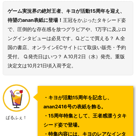
ゲーム実況界の絶対王者、キヨが活動15周年を迎え、
待望のanan表紙に登場！
王冠をかぶったタキシード姿
で、圧倒的な存在感を放つグラビアや、1万字に及ぶロ
ングインタビューは必見です。Q.どこで買える？ A.全
国の書店、オンラインECサイトにて取扱い販売・予約
受付。 Q.発売日はいつ？ A.10月2日（水）発売。重版
決定文は10月21日頃入荷予定。
・キヨが活動15周年を記念し、
anan2416号の表紙を飾る。
・15周年特集として、王者感漂うタキ
ぱるふぇ！
シード姿で登場。
・特集内容には、キヨのレアなインタ