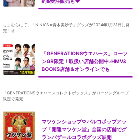
約&受注販売も♥
しまむらにて、「NINA’Ｓ×青木美沙子」グッズが2024年1月31日に発
売！オ ...
「GENERATIONSウエハース」ローソ
ンGR限定！取扱い店舗公開中♪HMV&
BOOKS店舗＆オンラインでも
「GENERATIONSウエハースコレクトボックス」がローソングループ
限定で発売 ...
マツケンショップ♡パルコポップアッ
プ「開運マツケン堂」全国の店舗でグ
ランバザールコラボグッズ展開