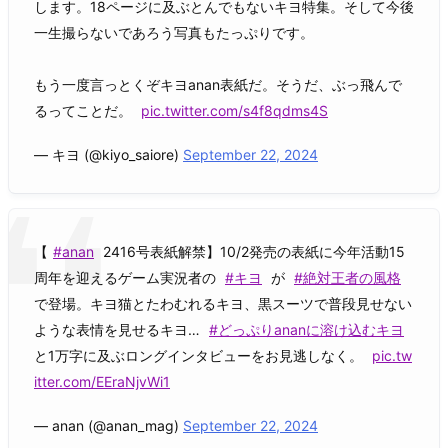
します。18ページに及ぶとんでもないキヨ特集。そして今後
一生撮らないであろう写真もたっぷりです。
もう一度言っとくぞキヨanan表紙だ。そうだ、ぶっ飛んで
るってことだ。
pic.twitter.com/s4f8qdms4S
— キヨ (@kiyo_saiore)
September 22, 2024
【
#anan
2416号表紙解禁】10/2発売の表紙に今年活動15
周年を迎えるゲーム実況者の
#キヨ
が
#絶対王者の風格
で登場。キヨ猫とたわむれるキヨ、黒スーツで普段見せない
ような表情を見せるキヨ…
#どっぷりananに溶け込むキヨ
と1万字に及ぶロングインタビューをお見逃しなく。
pic.tw
itter.com/EEraNjvWi1
— anan (@anan_mag)
September 22, 2024