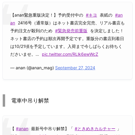
【anan緊急重版決定！】予約受付中の
#キヨ
表紙の
#an
an
2416号（通常版）はネット書店完全完売、リアル書店も
予約注文が殺到のため
#緊急発売前重版
を決定しました！
ネット書店の予約は順次再開予定です。重版分の書店到着日
は10/21頃を予定しています。入荷まで今しばらくお待ちく
ださいませ。…
pic.twitter.com/RLlk6ewWcZ
— anan (@anan_mag)
September 27, 2024
電車中吊り解禁
【
#anan
最新号中吊り解禁】「
#ときめきカルチャー
」