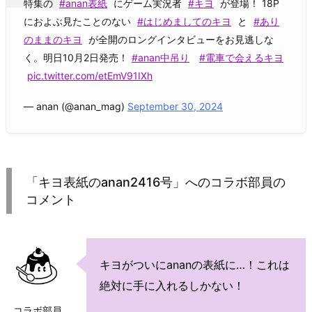
特集の
#anan表紙
にゲーム実況者
#キヨ
が登場！ 18P
におよぶ見たことのない
#はじめましてのキヨ
と
#あり
のままのキヨ
が全開のロングインタビューをお見逃しな
く。明日10月2日発売！
#anan中吊り
#電車で会えるキヨ
pic.twitter.com/etEmV91IXh
— anan (@anan_mag)
September 30, 2024
「キヨ表紙のanan2416号」へのコラボ部員の
コメント
キヨがついにananの表紙に…！これは
絶対に手に入れるしかない！
コラボ部員