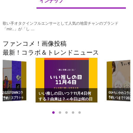
インナップ
歌い手オタクインフルエンサーとして人気の地雷チャンのブランド
「mir..」が「し ...
ファンコメ！画像投稿
最新！コラボ＆トレンドニュース
GU×ちいかわコラボ
予約いつまで？2023
ーチやショルダーが可
×ZOZOTOWNコラ
いい推しの日いつ？11月4日何
ズ予約！スプラトゥ
する？由来は？＜今日は何の日
プアップも渋谷Hz
＞
店舗＆オンラインス
）で開催