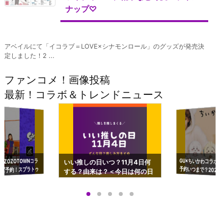
ナップ♡
アベイルにて「イコラブ＝LOVE×シナモンロール」のグッズが発売決
定しました！2 ...
ファンコメ！画像投稿
最新！コラボ＆トレンドニュース
GU×ちいかわコラボ
予約いつまで？2023
ーチやショルダーが可
×ZOZOTOWNコラ
いい推しの日いつ？11月4日何
ズ予約！スプラトゥ
する？由来は？＜今日は何の日
プアップも渋谷Hz
＞
店舗＆オンラインス
）で開催