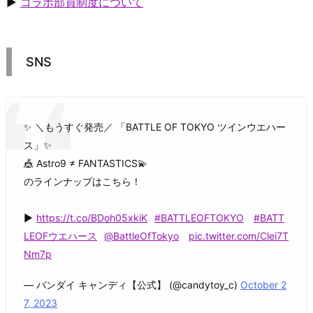
▶
コラボ部員制度について
SNS
✨ ＼もうすぐ発売／ 「BATTLE OF TOKYO ツインウエハー
ス」✨
🎪 Astro9 ≠ FANTASTICS💫
のラインナップはこちら！
▶
https://t.co/BDoh05xkiK
#BATTLEOFTOKYO
#BATT
LEOFウエハース
@BattleOfTokyo
pic.twitter.com/Clei7T
Nm7p
— バンダイ キャンディ【公式】 (@candytoy_c)
October 2
7, 2023