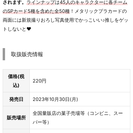
されます。
ラインナップ
は
45人のキャラクターに各チーム
のSPカード5種を含めた全50種
！メタリックプラカードの
両面には新規撮りおろし写真使用でかっこいい♪推しをゲッ
トしないと♥
取扱販売情報
価格(税
220円
込)
発売日
2023年10月30日(月)
全国量販店の菓子売場等（コンビニ、スー
販売場所
パー等）