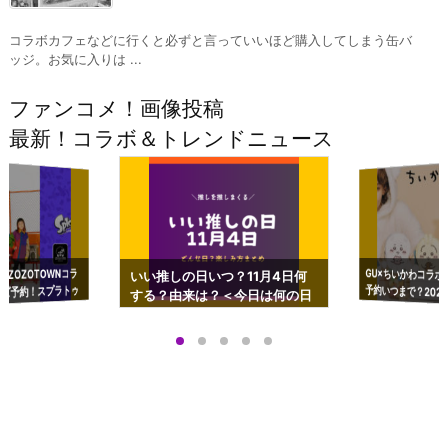
コラボカフェなどに行くと必ずと言っていいほど購入してしまう缶バ
ッジ。お気に入りは ...
ファンコメ！画像投稿
最新！コラボ＆トレンドニュース
GU×ちいかわコラボ
予約いつまで？2023
ーチやショルダーが可
×ZOZOTOWNコラ
いい推しの日いつ？11月4日何
ズ予約！スプラトゥ
する？由来は？＜今日は何の日
プアップも渋谷Hz
＞
店舗＆オンラインス
）で開催