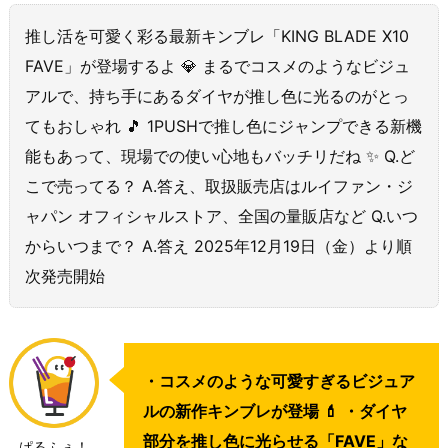
推し活を可愛く彩る最新キンブレ「KING BLADE X10
FAVE」が登場するよ 💎 まるでコスメのようなビジュ
アルで、持ち手にあるダイヤが推し色に光るのがとっ
てもおしゃれ 🎵 1PUSHで推し色にジャンプできる新機
能もあって、現場での使い心地もバッチリだね ✨ Q.ど
こで売ってる？ A.答え、取扱販売店はルイファン・ジ
ャパン オフィシャルストア、全国の量販店など Q.いつ
からいつまで？ A.答え 2025年12月19日（金）より順
次発売開始
・コスメのような可愛すぎるビジュア
ルの新作キンブレが登場 💄 ・ダイヤ
部分を推し色に光らせる「FAVE」な
ぱるふぇ！