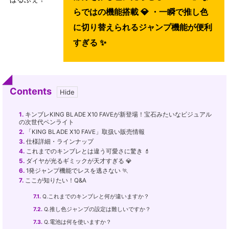
らではの機能搭載 💎 ・一瞬で推し色
に切り替えられるジャンプ機能が便利
すぎる ✨
Contents
1.
キンブレKING BLADE X10 FAVEが新登場！宝石みたいなビジュアル
の次世代ペンライト
2.
「KING BLADE X10 FAVE」取扱い販売情報
3.
仕様詳細・ラインナップ
4.
これまでのキンブレとは違う可愛さに驚き 💄
5.
ダイヤが光るギミックが天才すぎる 💎
6.
1発ジャンプ機能でレスを逃さない 🏃
7.
ここが知りたい！Q&A
7.1.
Q.これまでのキンブレと何が違いますか？
7.2.
Q.推し色ジャンプの設定は難しいですか？
7.3.
Q.電池は何を使いますか？