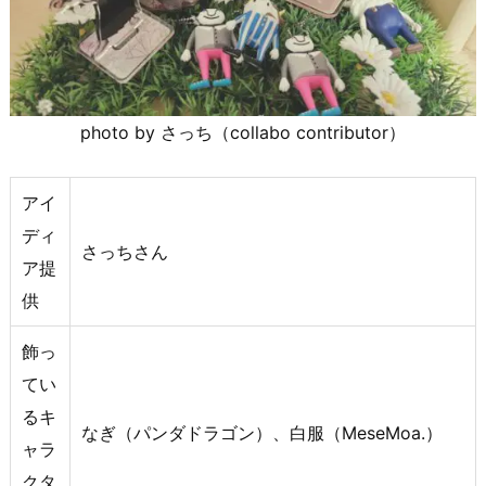
photo by さっち（collabo contributor）
アイ
ディ
さっちさん
ア提
供
飾っ
てい
るキ
なぎ（パンダドラゴン）、白服（MeseMoa.）
ャラ
クタ