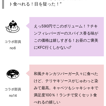
ト食べれる！目を疑った！”
えっ590円でこのボリューム！？チキ
ンフィレバーガーのスパイス香る味が
この価格は嬉しすぎる！お昼のご褒美
コラボ部員
にKFC行くしかない🍗
no6
和風チキンカツバーガー久々に食べた
けど、テリヤキソースがじゅわっと染
みて最高。キャベツもシャキシャキで
コラボ部員
満足度100％！ランチで安くセット食
no14
べれるの嬉しい