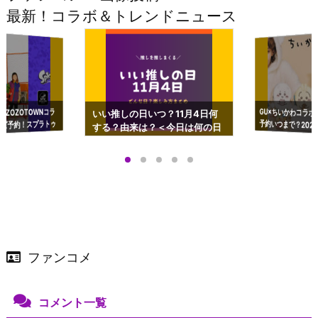
最新！コラボ＆トレンドニュース
GU×ちいかわコラボ
予約いつまで？2023
ーチやショルダーが可
×ZOZOTOWNコラ
いい推しの日いつ？11月4日何
ズ予約！スプラトゥ
する？由来は？＜今日は何の日
プアップも渋谷Hz
＞
店舗＆オンラインス
）で開催
ファンコメ
コメント一覧