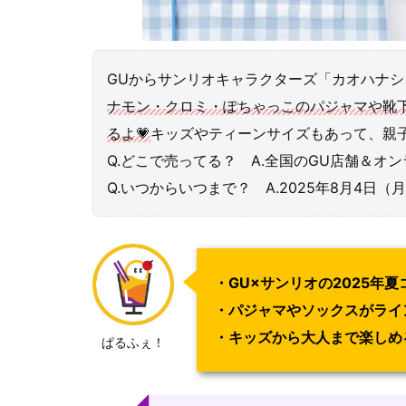
GUからサンリオキャラクターズ「カオハナシ
ナモン・クロミ・ぽちゃっこのパジャマや靴下
るよ💗
キッズやティーンサイズもあって、親
Q.どこで売ってる？ A.全国のGU店舗＆オ
Q.いつからいつまで？ A.2025年8月4日
・GU×サンリオの2025年
・パジャマやソックスがライ
・キッズから大人まで楽しめ
ぱるふぇ！