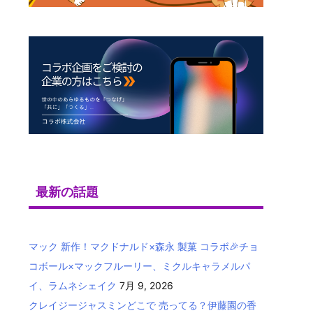
最新の話題
マック 新作！マクドナルド×森永 製菓 コラボ🎉チョ
コボール×マックフルーリー、ミクルキャラメルパ
イ、ラムネシェイク
7月 9, 2026
クレイジージャスミンどこで 売ってる？伊藤園の香