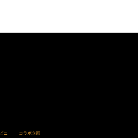
！
ビニ
コラボ企画