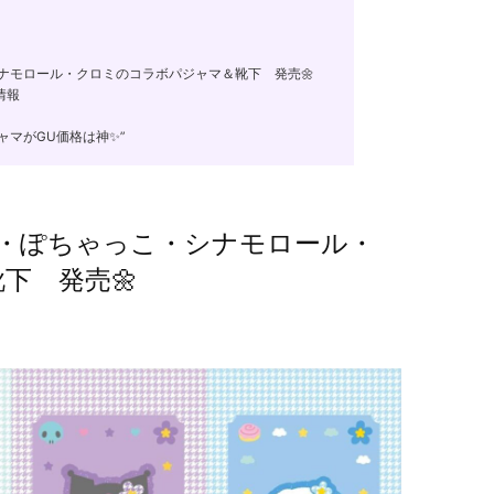
シナモロール・クロミのコラボパジャマ＆靴下 発売🌼
情報
マがGU価格は神✨”
ィ・ぽちゃっこ・シナモロール・
下 発売🌼