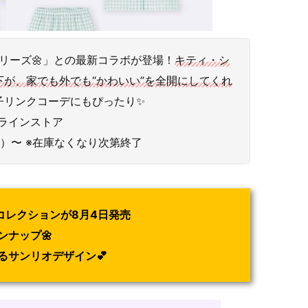
リーズ🌼」との最新コラボが登場！
キティ・シ
が、家でも外でも“かわいい”を全開にしてくれ
子リンクコーデにもぴったり✨
ンラインストア
（月）〜 ※在庫なくなり次第終了
夏コレクションが8月4日発売
ンナップ🌼
るサンリオデザイン💕