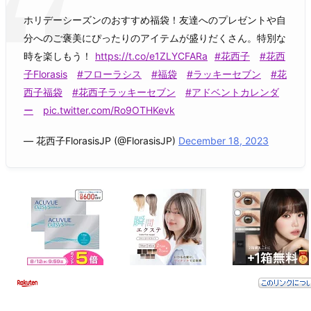
ホリデーシーズンのおすすめ福袋！友達へのプレゼントや自
分へのご褒美にぴったりのアイテムが盛りだくさん。特別な
時を楽しもう！
https://t.co/e1ZLYCFARa
#花西子
#花西
子Florasis
#フローラシス
#福袋
#ラッキーセブン
#花
西子福袋
#花西子ラッキーセブン
#アドベントカレンダ
ー
pic.twitter.com/Ro9OTHKevk
— 花西子FlorasisJP (@FlorasisJP)
December 18, 2023