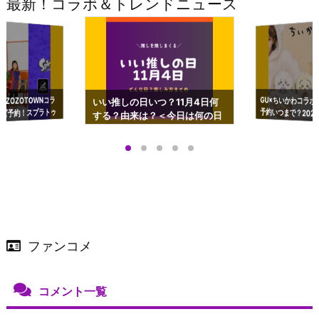
最新！コラボ＆トレンドニュース
GU×ちいかわコラボ
予約いつまで？2023
ーチやショルダーが可
×ZOZOTOWNコラ
いい推しの日いつ？11月4日何
ズ予約！スプラトゥ
する？由来は？＜今日は何の日
プアップも渋谷Hz
＞
店舗＆オンラインス
）で開催
ファンコメ
コメント一覧