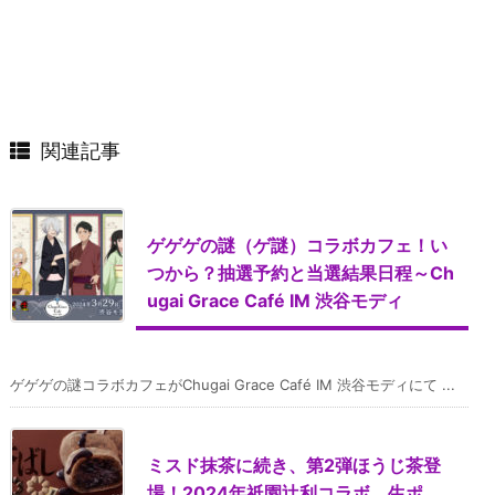
関連記事
ゲゲゲの謎（ゲ謎）コラボカフェ！い
つから？抽選予約と当選結果日程～Ch
ugai Grace Café IM 渋谷モディ
ゲゲゲの謎コラボカフェがChugai Grace Café IM 渋谷モディにて ...
ミスド抹茶に続き、第2弾ほうじ茶登
場！2024年祇園辻利コラボ、生ポ