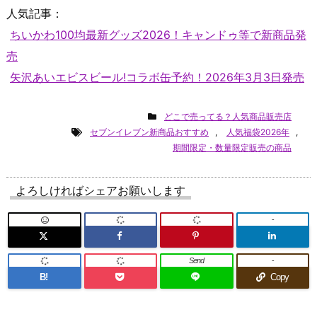
人気記事：
ちいかわ100均最新グッズ2026！キャンドゥ等で新商品発
売
矢沢あいエビスビール!コラボ缶予約！2026年3月3日発売
どこで売ってる？人気商品販売店
セブンイレブン新商品おすすめ
,
人気福袋2026年
,
期間限定・数量限定販売の商品
よろしければシェアお願いします
-
Send
-
B!
Copy