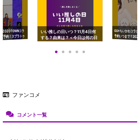
GU×ちいかわコラボ
予約いつまで？2023
ーチやショルダーが可
×ZOZOTOWNコラ
いい推しの日いつ？11月4日何
ズ予約！スプラトゥ
する？由来は？＜今日は何の日
プアップも渋谷Hz
＞
店舗＆オンラインス
）で開催
ファンコメ
コメント一覧