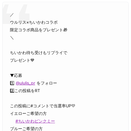
／
ウルリス×ちいかわコラボ
限定コラボ商品をプレゼント🎁
＼
ちいかわ待ち受けもリプライで
プレゼント💙
▼応募
1️⃣
@ululis_pr
をフォロー
2️⃣この投稿をRT
この投稿に#コメントで当選率UP💛
イエローご希望の方
#ちいかわピンクミー
ブルーご希望の方