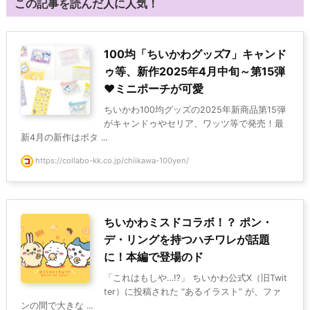
この記事を読んだ人に人気！
100均「ちいかわグッズ7」キャンド
ゥ等、新作2025年4月中旬～第15弾
♥ミニポーチが可愛
ちいかわ100均グッズの2025年新商品第15弾
がキャンドゥやセリア、ワッツ等で発売！最
新4月の新作はボタ ...
https://collabo-kk.co.jp/chiikawa-100yen/
ちいかわミスドコラボ！？ ポン・
デ・リングを持つハチワレが話題
に！本編で登場のド
「これはもしや…⁉」 ちいかわ公式X（旧Twit
ter）に投稿された “あるイラスト” が、ファ
ンの間で大きな ...