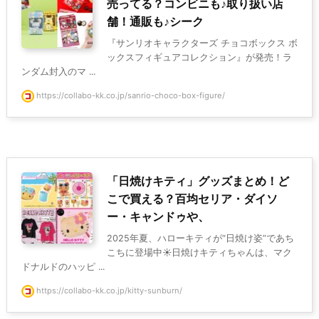
売ってる？コンビニも♪取り扱い店
舗！通販も♪シーク
『サンリオキャラクターズ チョコボックス ボ
ックスフィギュアコレクション』が発売！ラ
ンダム封入のマ ...
https://collabo-kk.co.jp/sanrio-choco-box-figure/
「日焼けキティ」グッズまとめ！ど
こで買える？百均セリア・ダイソ
ー・キャンドゥや、
2025年夏、ハローキティが“日焼け姿”であち
こちに登場中☀️日焼けキティちゃんは、マク
ドナルドのハッピ ...
https://collabo-kk.co.jp/kitty-sunburn/