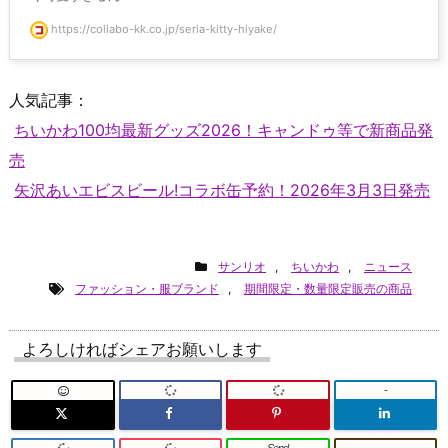
https://collabo-kk.co.jp/seria-kitty-hiyake/
人気記事：
ちいかわ100均最新グッズ2026！キャンドゥ等で新商品発
売
矢沢あいエビスビール!コラボ缶予約！2026年3月3日発売
サンリオ
,
ちいかわ
,
ニュース
ファッション・服ブランド
,
期間限定・数量限定販売の商品
よろしければシェアお願いします
-