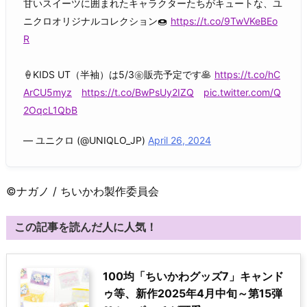
甘いスイーツに囲まれたキャラクターたちがキュートな、ユ
ニクロオリジナルコレクション🍩
https://t.co/9TwVKeBEo
R
🍦KIDS UT（半袖）は5/3㊎販売予定です🥞
https://t.co/hC
ArCU5myz
https://t.co/BwPsUy2IZQ
pic.twitter.com/Q
2OqcL1QbB
— ユニクロ (@UNIQLO_JP)
April 26, 2024
©ナガノ / ちいかわ製作委員会
この記事を読んだ人に人気！
100均「ちいかわグッズ7」キャンド
ゥ等、新作2025年4月中旬～第15弾