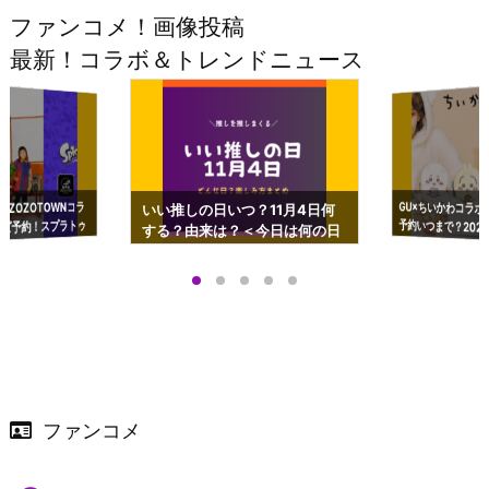
ファンコメ！画像投稿
最新！コラボ＆トレンドニュース
GU×ちいかわコラボ
予約いつまで？2023
ーチやショルダーが可
×ZOZOTOWNコラ
いい推しの日いつ？11月4日何
ズ予約！スプラトゥ
する？由来は？＜今日は何の日
プアップも渋谷Hz
＞
店舗＆オンラインス
）で開催
ファンコメ