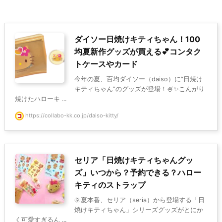
ダイソー日焼けキティちゃん！100
均夏新作グッズが買える💕コンタク
トケースやカード
今年の夏、百均ダイソー（daiso）に“日焼け
キティちゃん”のグッズが登場！🍧✨こんがり
焼けたハローキ ...
https://collabo-kk.co.jp/daiso-kitty/
セリア「日焼けキティちゃんグッ
ズ」いつから？予約できる？ハロー
キティのストラップ
🌞夏本番、セリア（seria）から登場する「日
焼けキティちゃん」シリーズグッズがとにか
く可愛すぎるん ...