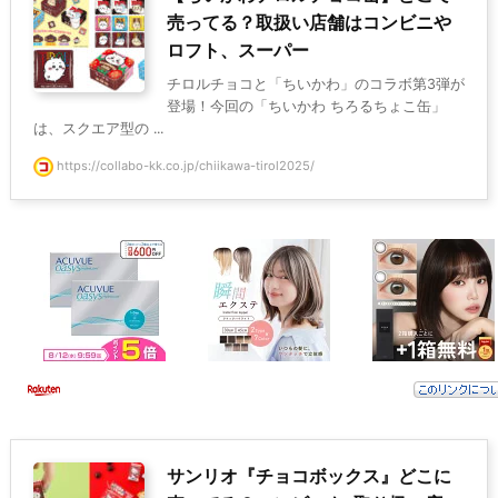
売ってる？取扱い店舗はコンビニや
ロフト、スーパー
チロルチョコと「ちいかわ」のコラボ第3弾が
登場！今回の「ちいかわ ちろるちょこ缶」
は、スクエア型の ...
https://collabo-kk.co.jp/chiikawa-tirol2025/
サンリオ『チョコボックス』どこに