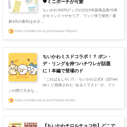
♥ミニポーチが可愛
ちいかわ100均グッズの2025年新商品第15弾
がキャンドゥやセリア、ワッツ等で発売！最
新4月の新作はボタ ...
https://collabo-kk.co.jp/chiikawa-100yen/
ちいかわミスドコラボ！？ ポン・
デ・リングを持つハチワレが話題
に！本編で登場のド
「これはもしや…⁉」 ちいかわ公式X（旧Twit
ter）に投稿された “あるイラスト” が、ファ
ンの間で大きな ...
https://collabo-kk.co.jp/chiikawa-misdo/
【ちいかわチロルチョコ缶】どこで