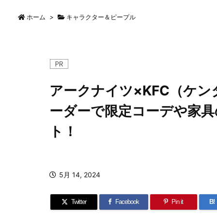
ホーム
>
キャラクター＆ピープル
アークナイツ×KFC（ケ
ーダーで限定コーデや家具
ト！
5月 14, 2024
Twitter
Facebook
Pin it
B!