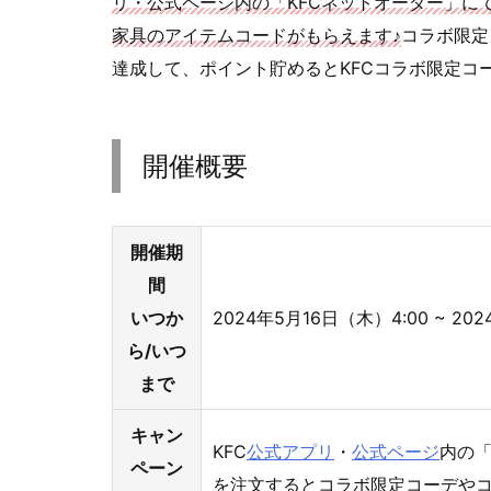
リ・公式ページ内の「KFCネットオーダー」に
家具のアイテムコードがもらえます♪
コラボ限定
達成して、ポイント貯めるとKFCコラボ限定コ
開催概要
開催期
間
いつか
2024年5月16日（木）4:00 ~ 
ら/いつ
まで
キャン
KFC
公式アプリ
・
公式ページ
内の「
ペーン
を注文するとコラボ限定コーデや