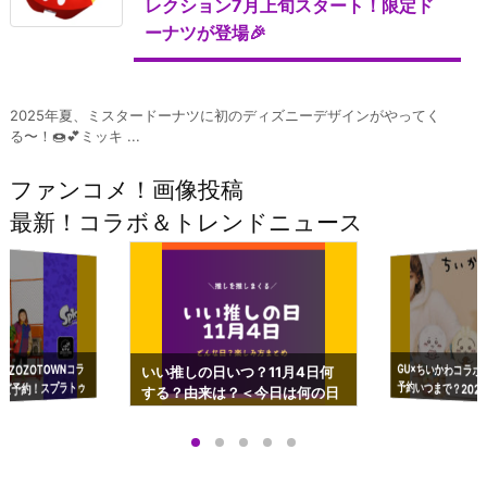
レクション7月上旬スタート！限定ド
ーナツが登場🎉
2025年夏、ミスタードーナツに初のディズニーデザインがやってく
る〜！🍩💕ミッキ ...
ファンコメ！画像投稿
最新！コラボ＆トレンドニュース
GU×ちいかわコラボ
予約いつまで？2023
ーチやショルダーが可
×ZOZOTOWNコラ
いい推しの日いつ？11月4日何
ズ予約！スプラトゥ
する？由来は？＜今日は何の日
プアップも渋谷Hz
＞
店舗＆オンラインス
）で開催