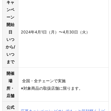
キャ
ンペ
ーン
開始
日
2024年4月1日（月）〜4月30日（火）
いつ
から/
いつ
まで
開催
場
全国・全チェーンで実施
所・
※対象商品の取扱店舗に限ります。
店舗
公式