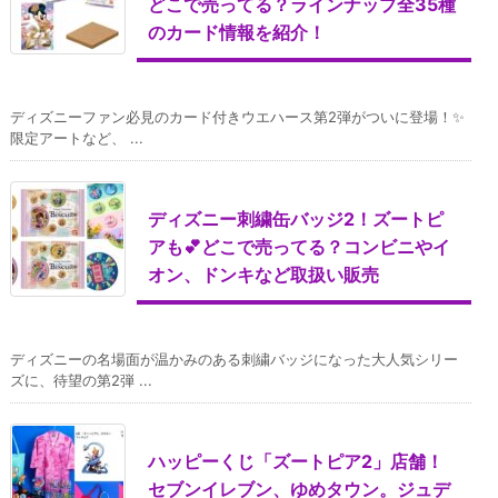
どこで売ってる？ラインナップ全35種
のカード情報を紹介！
ディズニーファン必見のカード付きウエハース第2弾がついに登場！✨
限定アートなど、 ...
ディズニー刺繍缶バッジ2！ズートピ
アも💕どこで売ってる？コンビニやイ
オン、ドンキなど取扱い販売
ディズニーの名場面が温かみのある刺繍バッジになった大人気シリー
ズに、待望の第2弾 ...
ハッピーくじ「ズートピア2」店舗！
セブンイレブン、ゆめタウン。ジュデ