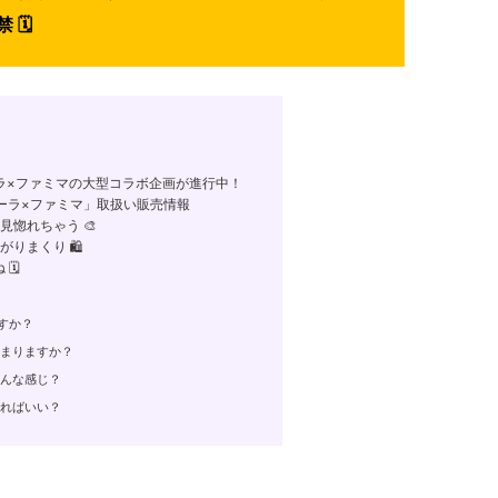
🗓️
ラ×ファミマの大型コラボ企画が進行中！
ーラ×ファミマ」取扱い販売情報
惚れちゃう 🎨
まくり 🛍️
️
すか？
始まりますか？
どんな感じ？
すればいい？