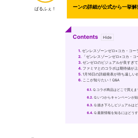
ーンの詳細が公式から一挙解禁 
ぱるふぇ！
Contents
1.
ゼンレスゾーンゼロ×コカ・コー
2.
「ゼンレスゾーンゼロ×コカ・コ
3.
ゼンゼロのビジュアルが良すぎて見
4.
ファミマとのコラボは期待値が上がり
5.
1月16日の詳細発表が待ち遠しいね 
6.
ここが知りたい！Q&A
6.1.
Q.コラボ商品はどこで買えま
6.2.
Q.いつからキャンペーンが
6.3.
Q.描き下ろしビジュアルは
6.4.
Q.最新情報を知るにはどう