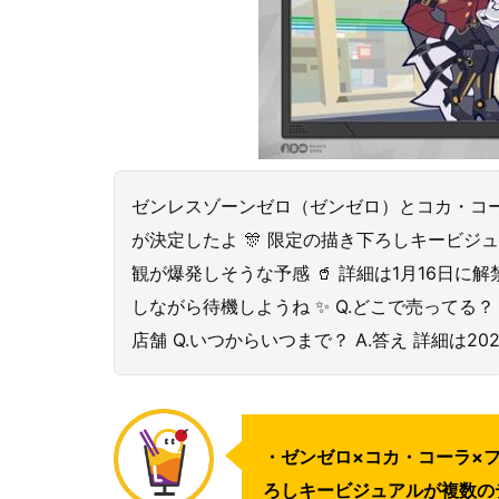
ゼンレスゾーンゼロ（ゼンゼロ）とコカ・コ
が決定したよ 🎊 限定の描き下ろしキービ
観が爆発しそうな予感 🥤 詳細は1月16日に
しながら待機しようね ✨ Q.どこで売ってる
店舗 Q.いつからいつまで？ A.答え 詳細は20
・ゼンゼロ×コカ・コーラ×フ
ろしキービジュアルが複数のデザ