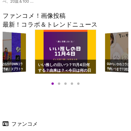
べ、20皿＆100 ...
ファンコメ！画像投稿
最新！コラボ＆トレンドニュース
GU×ちいかわコラボ
予約いつまで？2023
ーチやショルダーが可
×ZOZOTOWNコラ
いい推しの日いつ？11月4日何
ズ予約！スプラトゥ
する？由来は？＜今日は何の日
プアップも渋谷Hz
＞
店舗＆オンラインス
）で開催
ファンコメ