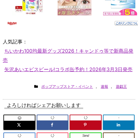
人気記事：
ちいかわ100均最新グッズ2026！キャンドゥ等で新商品発
売
矢沢あいエビスビール!コラボ缶予約！2026年3月3日発売
ポップアップストア・イベント
,
速報
,
遊戯王
よろしければシェアお願いします
-
Send
-