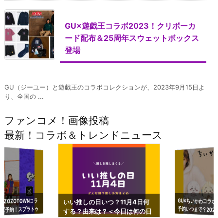
GU×遊戯王コラボ2023！クリボーカ
ード配布＆25周年スウェットボックス
登場
GU（ジーユー）と遊戯王のコラボコレクションが、2023年9月15日よ
り、全国の ...
ファンコメ！画像投稿
最新！コラボ＆トレンドニュース
GU×ちいかわコラボ
予約いつまで？2023
ーチやショルダーが可
×ZOZOTOWNコラ
いい推しの日いつ？11月4日何
ズ予約！スプラトゥ
する？由来は？＜今日は何の日