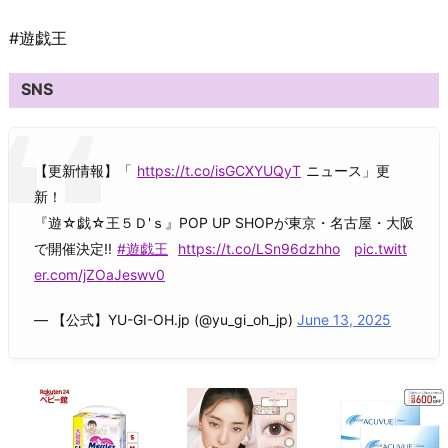
#遊戯王
SNS
【更新情報】「
https://t.co/isGCXYUQyT
ニュース」更
新！
『遊☆戯☆王５Ｄ'ｓ』POP UP SHOPが東京・名古屋・大阪
で開催決定!!
#遊戯王
https://t.co/LSn96dzhho
pic.twitt
er.com/jZOaJeswv0
— 【公式】YU-GI-OH.jp (@yu_gi_oh_jp)
June 13, 2025