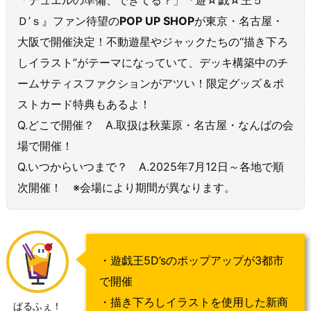
Ｄ’ｓ』ファン待望の
POP UP SHOP
が東京・名古屋・
大阪で開催決定！不動遊星やジャックたちの“描き下ろ
しイラスト”がテーマになっていて、デッキ構築中のチ
ームサティスファクションがアツい！限定グッズ＆ポ
ストカード特典もあるよ！
Q.どこで開催？ A.取扱は秋葉原・名古屋・なんばの会
場で開催！
Q.いつからいつまで？ A.2025年7月12日～各地で順
次開催！ ※会場により期間が異なります。
・遊戯王5D’sのポップアップが3都市
で開催
・描き下ろしイラストを使用した新商
ぱるふぇ！